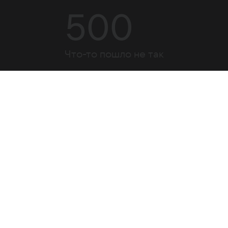
500
Что-то пошло не так