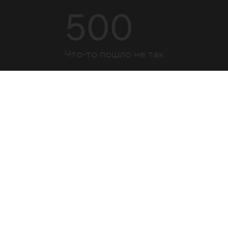
500
Что-то пошло не так