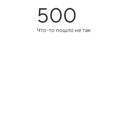
500
Что-то пошло не так