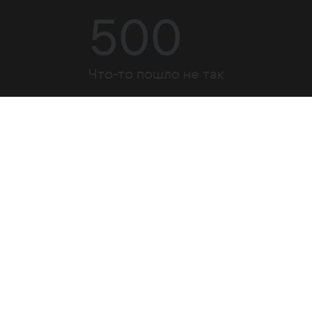
500
Что-то пошло не так