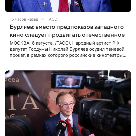
15 часов назад
ТАСС
Бурляев: вместо предпоказов западного
кино следует продвигать отечественное
МОСКВА, 6 августа. /ТАСС/. Народный артист РФ
депутат Госдумы Николай Бурляев осудил теневой
прокат, в рамках которого российские кинотеатры
показывают западные фильмы. Своим мнением он
поделился с ТАСС,