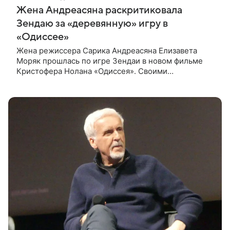
Жена Андреасяна раскритиковала
Зендаю за «деревянную» игру в
«Одиссее»
Жена режиссера Сарика Андреасяна Елизавета
Моряк прошлась по игре Зендаи в новом фильме
Кристофера Нолана «Одиссея». Своими
впечатлениями она поделилась в соцсети, записав
шуточный ролик, где спародировала