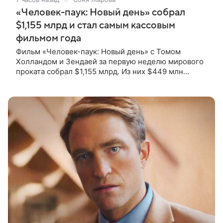
«Человек-паук: Новый день» собрал
$1,155 млрд и стал самым кассовым
фильмом года
Фильм «Человек-паук: Новый день» с Томом
Холландом и Зендаей за первую неделю мирового
проката собрал $1,155 млрд. Из них $449 млн
пришлись на Северную Америку — сообщает
Variety. Картина уже стала самым