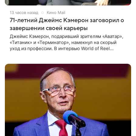
13 часов назад
Кино Mail
71-летний Джеймс Кэмерон заговорил о
завершении своей карьеры
Джеймс Кэмерон, подаривший зрителям «Аватар»,
«Титаник» и «Терминатор», намекнул на скорый
уход из профессии. В интервью World of Reel
постановщик признался, что уже обдумывает
финальную картину в своей