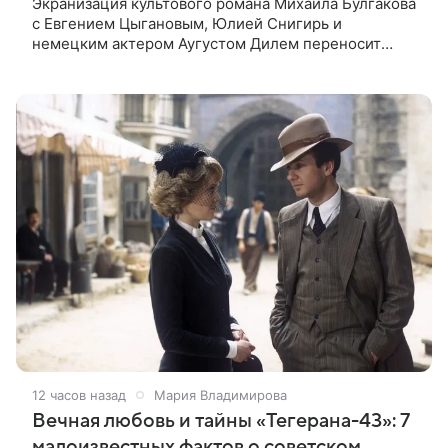
Экранизация культового романа Михаила Булгакова
с Евгением Цыгановым, Юлией Снигирь и
немецким актером Аугустом Дилем переносит
зрителей в мистический мир, где история любви
переплетается с фантастикой и
12 часов назад
Мария Владимирова
Вечная любовь и тайны «Тегерана-43»: 7
малоизвестных фактов о советском