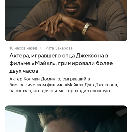
10 часов назад
Рита Захарова
Актера, игравшего отца Джексона в
фильме «Майкл», гримировали более
двух часов
Актер Колман Доминго, сыгравший в
биографическом фильме «Майкл» Джо Джексона,
рассказал, что для съемок проходил сложную
процедуру грима. Об этом актер поделился в
передаче «Ночное шоу с Джимми Фэллоном»,