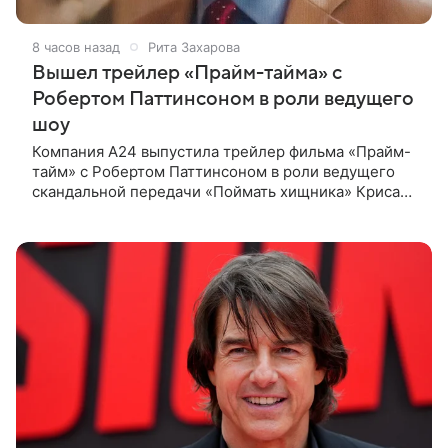
8 часов назад
Рита Захарова
Вышел трейлер «Прайм-тайма» с
Робертом Паттинсоном в роли ведущего
шоу
Компания A24 выпустила трейлер фильма «Прайм-
тайм» с Робертом Паттинсоном в роли ведущего
скандальной передачи «Поймать хищника» Криса
Хансена. Психологический триллер расскажет о
пути Хансена к славе. В 2004