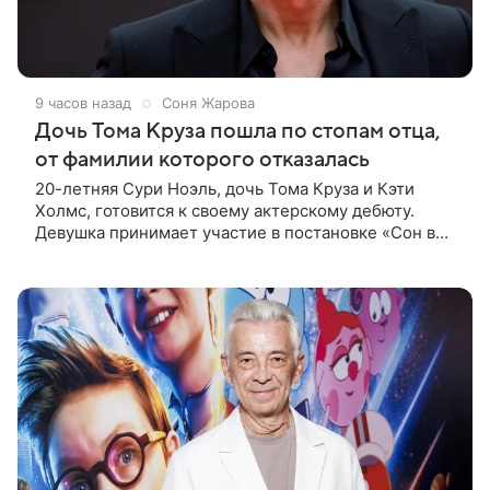
9 часов назад
Соня Жарова
Дочь Тома Круза пошла по стопам отца,
от фамилии которого отказалась
20-летняя Сури Ноэль, дочь Тома Круза и Кэти
Холмс, готовится к своему актерскому дебюту.
Девушка принимает участие в постановке «Сон в
летнюю ночь» по пьесе Уильяма Шекспира. В сети
появились фотографии с