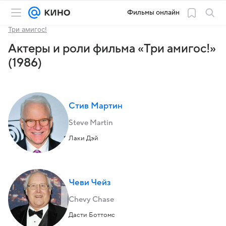
Фильмы онлайн
Три амигос!
Актеры и роли фильма «Три амигос!»
(1986)
Стив Мартин
Steve Martin
Лаки Дэй
Чеви Чейз
Chevy Chase
Дасти Боттомс