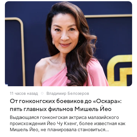
11 часов назад
Владимир Белозеров
От гонконгских боевиков до «Оскара»:
пять главных фильмов Мишель Йео
Выдающаяся гонконгская актриса малазийского
происхождения Йео Чу Кхенг, более известная как
Мишель Йео, не планировала становиться
кинозвездой. С детства она увлекалась танцами,