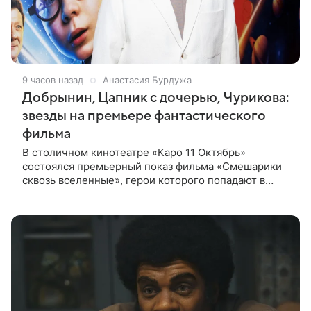
9 часов назад
Анастасия Бурдужа
Добрынин, Цапник с дочерью, Чурикова:
звезды на премьере фантастического
фильма
В столичном кинотеатре «Каро 11 Октябрь»
состоялся премьерный показ фильма «Смешарики
сквозь вселенные», герои которого попадают в
реальный мир и отправляются в космическое
путешествие. Фантастическую картину