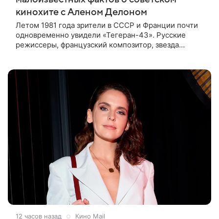
кинохите с Аленом Делоном
Летом 1981 года зрители в СССР и Франции почти
одновременно увидели «Тегеран-43». Русские
режиссеры, французский композитор, звезда
мирового кино Ален Делон и история о любви на
фоне шпионских страстей —
12 часов назад
Кино Mail