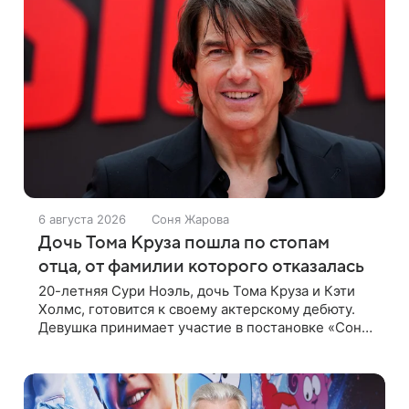
6 августа 2026
Соня Жарова
Дочь Тома Круза пошла по стопам
отца, от фамилии которого отказалась
20-летняя Сури Ноэль, дочь Тома Круза и Кэти
Холмс, готовится к своему актерскому дебюту.
Девушка принимает участие в постановке «Сон в
летнюю ночь» по пьесе Уильяма Шекспира. В
сети появились фотографии с