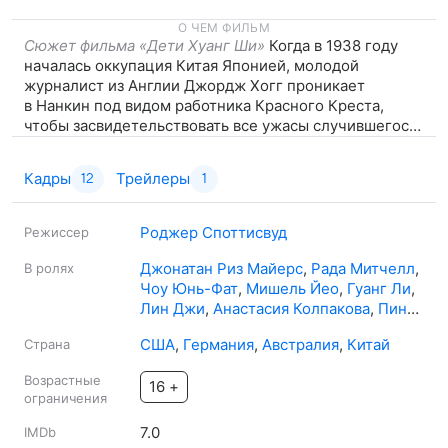
О ЧЕМ ФИЛЬМ
Сюжет фильма «Дети Хуанг Ши»
Когда в 1938 году
началась оккупация Китая Японией, молодой
журналист из Англии Джордж Хогг проникает
в Нанкин под видом работника Красного Креста,
чтобы засвидетельствовать все ужасы случившегося.
Несмотря на опасность, существующую
на оккупированной территории для журналистов,
Кадры
Трейлеры
12
1
Хогг фиксирует все факты ужасных преступлений
японцев. Во время обстрела Хогг оказывается ранен
и его спасает медсестра из Австралии Ли Пирсон.
Роджер Споттисвуд
Режиссер
Вместе им удается добраться до детского приюта,
где живут 56 мальчиков. Если этих детей обнаружат
Джонатан Риз Майерс
,
Рада Митчелл
,
В ролях
японцы, их немедленно расстреляют. Хогг и Ли
Чоу Юнь-Фат
,
Мишель Йео
,
Гуанг Ли
,
решают переправить мальчиков через горы Лю Пан
Лин Джи
,
Анастасия Колпакова
,
Пинг
Шан. В основу военной драмы «Дети Хуанг Ши»
Су
,
Имаи Хидеаки
,
Мэтт Уолкер
США
,
Германия
,
Австралия
,
Китай
Страна
положена биография британского журналиста
Джорджа Хогга.
Возрастные
16 +
ограничения
7.0
IMDb