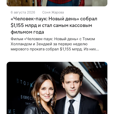
6 августа 2026
Соня Жарова
«Человек-паук: Новый день» собрал
$1,155 млрд и стал самым кассовым
фильмом года
Фильм «Человек-паук: Новый день» с Томом
Холландом и Зендаей за первую неделю
мирового проката собрал $1,155 млрд. Из них
$449 млн пришлись на Северную Америку —
сообщает Variety. Картина уже стала самым