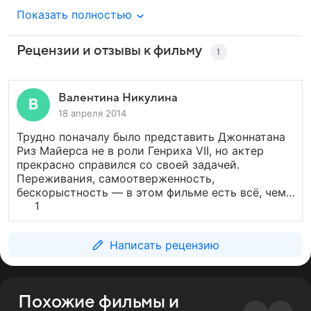
Показать полностью
Рецензии и отзывы к фильму
1
Валентина Никулина
18 апреля 2014
Трудно поначалу было представить Джоннатана
Риз Майерса не в роли Генриха VII, но актер
прекрасно справился со своей задачей.
Переживания, самоотверженность,
бескорыстность — в этом фильме есть всё, чему
нам следует поучиться. С точки зрения истории
1
Китая, здесь опять же все в порядке, фильм
не на один раз, с удовольствием посмотрю
Написать рецензию
с друзьями
Похожие фильмы и