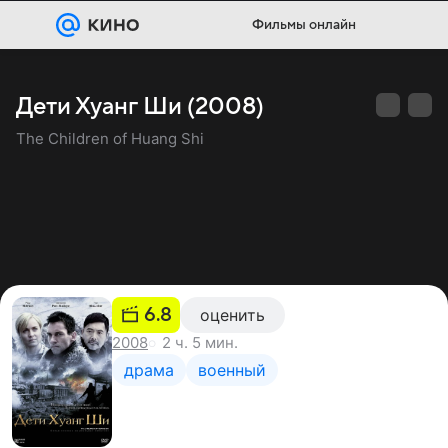
Фильмы онлайн
Дети Хуанг Ши (2008)
The Children of Huang Shi
6.8
оценить
2 ч. 5 мин.
2008
драма
военный