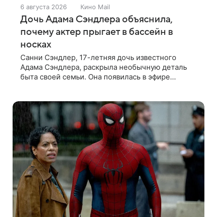
6 августа 2026
Кино Mail
Дочь Адама Сэндлера объяснила,
почему актер прыгает в бассейн в
носках
Санни Сэндлер, 17-летняя дочь известного
Адама Сэндлера, раскрыла необычную деталь
быта своей семьи. Она появилась в эфире
вечернего шоу Джимми Фэллона и объяснила,
почему ее знаменитый отец не снимает носки