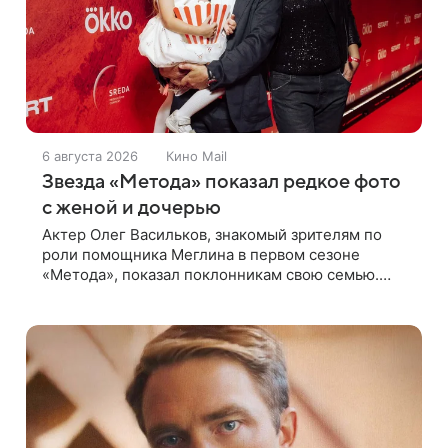
6 августа 2026
Кино Mail
Звезда «Метода» показал редкое фото
с женой и дочерью
Актер Олег Васильков, знакомый зрителям по
роли помощника Меглина в первом сезоне
«Метода», показал поклонникам свою семью.
Артист опубликовал в соцсети совместный
снимок с женой и дочерью, сделанный во время