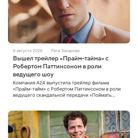
6 августа 2026
Рита Захарова
Вышел трейлер «Прайм-тайма» с
Робертом Паттинсоном в роли
ведущего шоу
Компания A24 выпустила трейлер фильма
«Прайм-тайм» с Робертом Паттинсоном в роли
ведущего скандальной передачи «Поймать
хищника» Криса Хансена. Психологический
триллер расскажет о пути Хансена к славе. В
2004