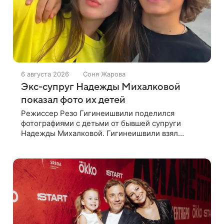
6 августа 2026
Соня Жарова
Экс-супруг Надежды Михалковой
показал фото их детей
Режиссер Резо Гигинеишвили поделился
фотографиями с детьми от бывшей супруги
Надежды Михалковой. Гигинеишвили взял
наследников на отдых. На снимках дочь и сын
экс-супругов позируют рядом со стадионом. В
поездке