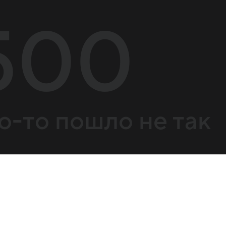
500
о-то пошло не так