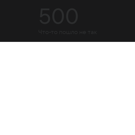
500
Что-то пошло не так