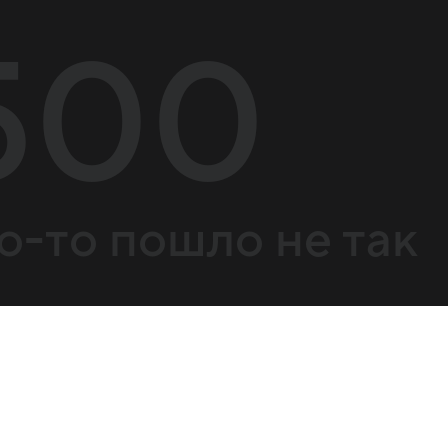
500
о-то пошло не так