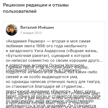
Рецензии редакции и отзывы
пользователей
Виталий Инёшин
7 января 2013
«Академия Рашмор» — вторая и моя самая
любимая лента 1998-ого года необычного
и загадочного Уэса Андерсона («Водная жизнь,
«Бутылочная ракета»), сценарий к которой
он написал совместно со своим хорошим другом
и известным актером Оуэном Уилсоном
Главный герой этой истории Макс Фишер,
(«Большой год», «Полночь в Париже»).
подросток из небогатой семьи, без каких-либо
связей и не особо выдающегося ума,
но однажды написав отличную пьесу для театра,
он становится благодаря ей студентом
престижной академии «Рашмор» . Макс сразу
И вот директор школы Нельсон Гуггенхайм дает
берет «быка за рога» и старается проявить себя
ему срок в две недели, чтобы исправить оценки,
по максимуму, ведя активную общественную
в противном случае Макс будет с треском
деятельность в этой академии. Он становится
отчислен, несмотря ни на что. И в этот момент,