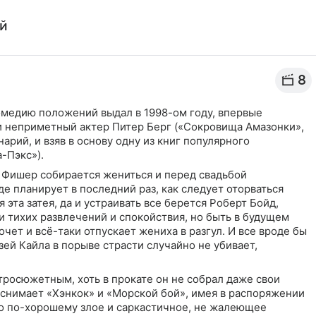
ей
8
омедию положений выдал в 1998-ом году, впервые
 и неприметный актер Питер Берг («Сокровища Амазонки»,
арий, и взяв в основу одну из книг популярного
-Пэкс»).
 Фишер собирается жениться и перед свадьбой
де планирует в последний раз, как следует оторваться
 эта затея, да и устраивать все берется Роберт Бойд,
и тихих развлечений и спокойствия, но быть в будущем
чет и всё-таки отпускает жениха в разгул. И все вроде бы
зей Кайла в порыве страсти случайно не убивает,
тросюжетным, хоть в прокате он не собрал даже свои
снимает «Хэнкок» и «Морской бой», имея в распоряжении
о по-хорошему злое и саркастичное, не жалеющее