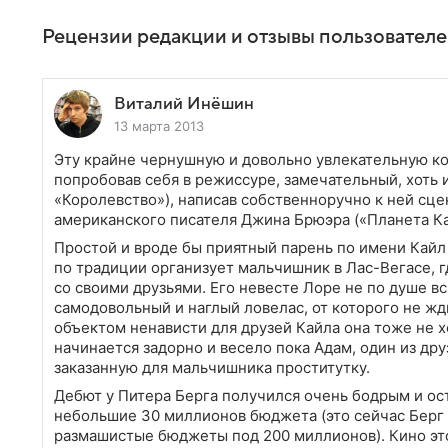
Рецензии редакции и отзывы пользовател
Виталий Инёшин
13 марта 2013
Эту крайне чернушную и довольно увлекательную к
попробовав себя в режиссуре, замечательный, хоть
«Королевство»), написав собственноручно к ней сцен
американского писателя Джина Брюэра («Планета Ка
Простой и вроде бы приятный парень по имени Кайл
по традиции организует мальчишник в Лас-Вегасе, г
со своими друзьями. Его невесте Лоре не по душе вся
самодовольный и наглый ловелас, от которого не жд
объектом ненависти для друзей Кайла она тоже не хо
начинается задорно и весело пока Адам, один из дру
заказанную для мальчишника проститутку.
Дебют у Питера Берга получился очень бодрым и ос
небольшие 30 миллионов бюджета (это сейчас Берг 
размашистые бюджеты под 200 миллионов). Кино эт