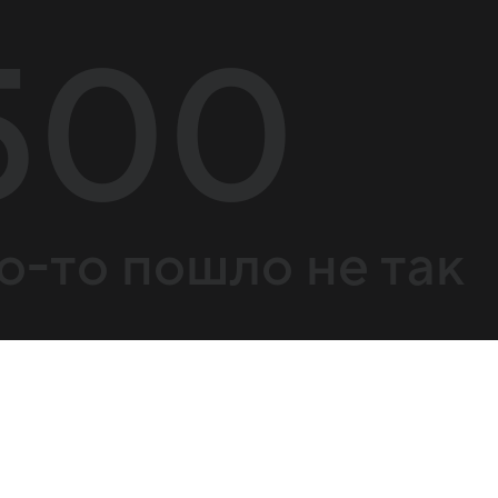
500
о-то пошло не так