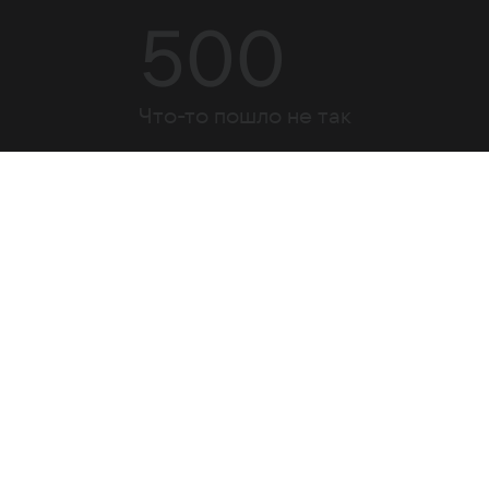
500
Что-то пошло не так