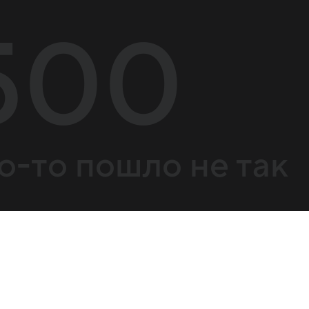
500
о-то пошло не так