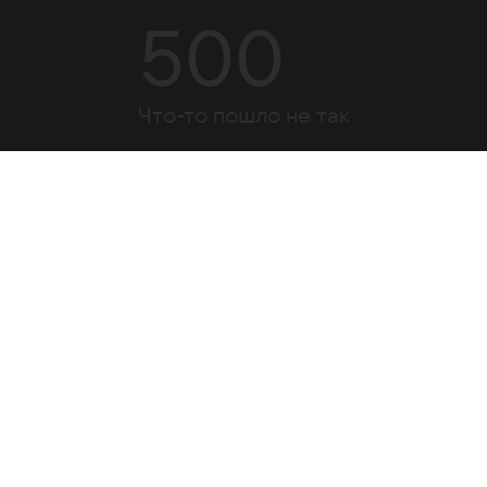
500
Что-то пошло не так