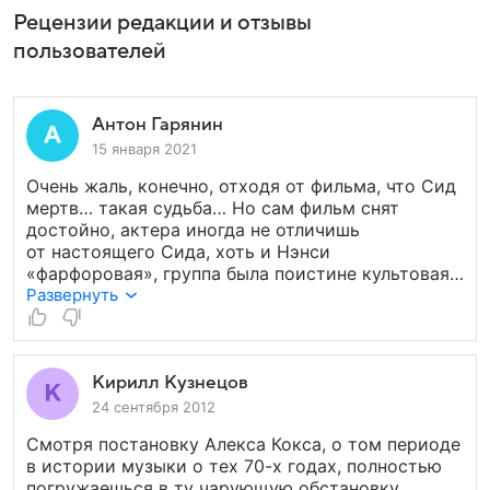
Рецензии редакции и отзывы
пользователей
Антон Гарянин
15 января 2021
Очень жаль, конечно, отходя от фильма, что Сид
мертв… такая судьба… Но сам фильм снят
достойно, актера иногда не отличишь
от настоящего Сида, хоть и Нэнси
«фарфоровая», группа была поистине культовая,
Сид — лицо настоящего, развязного панка тех
Развернуть
лет, музыка была: «мотивистая», конкретная, сам
Лондон красив, хоть и беспризорен.
Кирилл Кузнецов
24 сентября 2012
Смотря постановку Алекса Кокса, о том периоде
в истории музыки о тех 70-х годах, полностью
погружаешься в ту чарующую обстановку