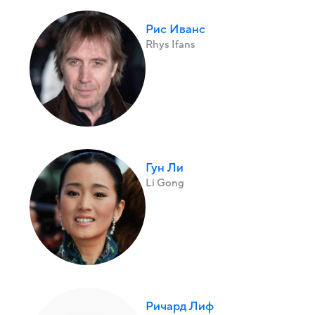
Рис Иванс
Rhys Ifans
Гун Ли
Li Gong
Ричард Лиф