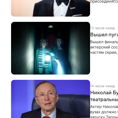
присоединятся
сообщает Dead
13 часов назад
Вышел пуг
Вышел финаль
актерский со
частям серии,
Спруэлл.
14 часов назад
Николай Бу
театральны
Актер Николай
вузах должно
запуску Творч