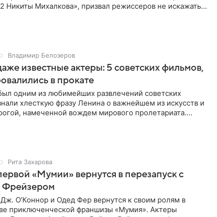
2 Никиты Михалкова», призвал режиссеров не искажать
мысл
Владимир Белозеров
даже известные актеры: 5 советских фильмов,
овалились в прокате
 был одним из любимейших развлечений советских
знали хлесткую фразу Ленина о важнейшем из искусств и
рогой, намеченной вождем мирового пролетариата.
риносили в
Рита Захарова
первой «Мумии» вернутся в перезапуск с
 Фрейзером
Дж. О’Коннор и Одед Фер вернутся к своим ролям в
аве приключенческой франшизы «Мумия». Актеры