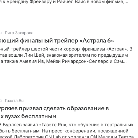
 к Брендану Фрейзеру и Рэйчел Вайс в новом фильме,
line. Зрители
Рита Захарова
ающий финальный трейлер «Астрала 6»
ный трейлер шестой части хоррор-франшизы «Астрал». В
став вошли Лин Шей, знакомая зрителям по предыдущим
 а также Амелия Ив, Мейзи Ричардсон-Селлерс и Сэм
Газета.Ru
рляев призвал сделать образование в
х вузах бесплатным
 Бурляев заявил «Газете.Ru», что обучение в театральных
 быть бесплатным. На пресс-конференции, посвященной
еской Лаборатории ON Lab от холдинга ON Медиа и Театра