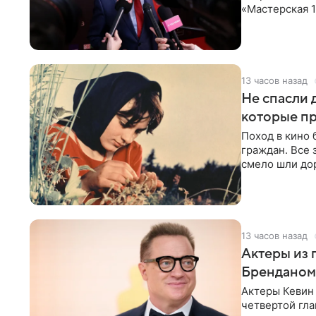
«Мастерская 1
ценности и с
13 часов назад
Не спасли 
которые пр
Поход в кино
граждан. Все 
смело шли до
Кинотеатры п
13 часов назад
Актеры из 
Бренданом
Актеры Кевин 
четвертой гл