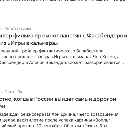
Рита Захарова
йлер фильма про инопланетян с Фассбендером
 из «Игры в кальмара»
ованный трейлер фантастического блокбастера
главных ролях — звезда «Игры в кальмара» Чон Хо-ен, а
Фассбендер и Алисия Викандер. Сюжет разворачивается
и, которую
Газета.Ru
стно, когда в России выйдет самый дорогой
еи
Надежда» режиссера На Хон Джина, чьего возвращения
 целое десятилетие после успеха картины «Вопль»,
сийский прокат с 10 сентября. Об этом «Газете.Ru»