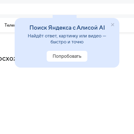
Телепрограмма
Звезды
Поиск Яндекса с Алисой AI
Найдёт ответ, картинку или видео —
быстро и точно
Попробовать
осхождение» (2007)