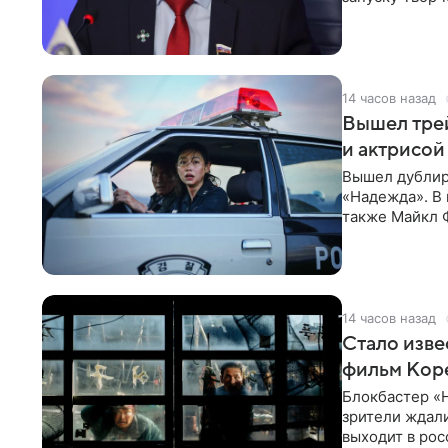
14 часов назад
Вышел тре
и актрисой
Вышел дублир
«Надежда». В 
также Майкл 
вокруг находк
14 часов назад
Стало изве
фильм Кор
Блокбастер «
зрители ждали
выходит в рос