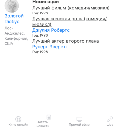
Номинации
Лучший фильм (комедия/мюзикл)
Год: 1998
Золотой
Лучшая женская роль (комедия/
глобус
мюзикл)
Лос-
Джулия Робертс
Анджелес,
Год: 1998
Калифорния,
Лучший актер второго плана
США
Руперт Эверетт
Год: 1998
Читать
Кино онлайн
Прямой эфир
Шоу
новости