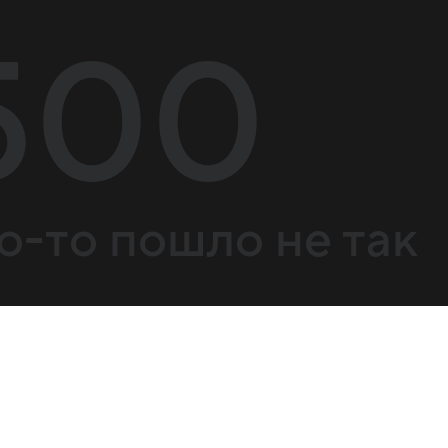
500
о-то пошло не так