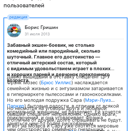
пользователей
Борис Гришин
31 июля 2013
Забавный экшен-боевик, не столько
комедийный или пародийный, сколько
шуточный. Главное его достоинство —
отличный актерский состав, который
с видимым удовольствием играет в плохих
и хороших парней и девчонок преклонного
Давно вышедший в отставку спецагент ЦРУ
возраста.
Фрэнк Мозес (
Брюс Уиллис
) наслаждается
семейной жизнью и с энтузиазмом затаривается
в гипермаркете пылесосами и газонокосилками.
Но его молодая подружка Сара (
Мэри-Луиз
Паркер
) бытовые радости, в отличие от всякой
Но несмотря на уговоры друга и любимой
нормальной женщины, не разделяет. Ей хочется
бывший спецагент непреклонен. Однако враги,
приключений, и она уговаривает Фрэнка
в отличие от друзей, долго спрашивать не будут.
заняться чем-то более рискованным,
И вот на Мозеса и Сару уже охотятся мировые
чем обустройство семейного гнездышка.