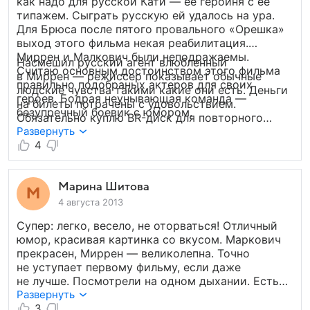
как надо для русской Кати — ее героиня с ее
типажем. Сыграть русскую ей удалось на ура.
Для Брюса после пятого провального «Орешка»
выход этого фильма некая реабилитация.
Миррен и Малкович были неподражаемы.
Насмешил русский агент влюбленный
Считаю основным достоинством этого фильма
в Миррен — режиссер показывает обычные
правильно подобраных актеров для своих
людские чувства такими какие они есть. Деньги
героев. Бодрая неунывающая команда —
на билеты потрачены с удовольствием.
безупречный боевик с юмором.
Обязательно куплю BR-диск для повторного
просмотра и домашней коллекции
Развернуть
4
Марина Шитова
4 августа 2013
Супер: легко, весело, не оторваться! Отличный
юмор, красивая картинка со вкусом. Маркович
прекрасен, Миррен — великолепна. Точно
не уступает первому фильму, если даже
не лучше. Посмотрели на одном дыхании. Есть
желание посмотреть еще раз. Качественное
Развернуть
кино, в своем роде уникальное на общем фоне.
3