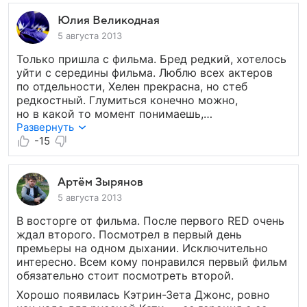
к медведю, и никогда не возвращайся!
Юлия Великодная
5 августа 2013
Только пришла с фильма. Бред редкий, хотелось
уйти с середины фильма. Люблю всех актеров
по отдельности, Хелен прекрасна, но стеб
редкостный. Глумиться конечно можно,
но в какой то момент понимаешь,
что участвуешь уже в дебилизме — подкопы под
Развернуть
Кремлем, столбы для расстрела, Кетрин Зета
-15
Джонс со звездой Героя России, судя
по сюжету — складывается впечатление
жизненной неадекватности, диалоги очень
Артём Зырянов
прогнозируемые. Не прониклась ни ироний,
5 августа 2013
ни спецэффектами, уж извините, не советую.
В восторге от фильма. После первого RED очень
ждал второго. Посмотрел в первый день
премьеры на одном дыхании. Исключительно
интересно. Всем кому понравился первый фильм
обязательно стоит посмотреть второй.
Хорошо появилась Кэтрин-Зета Джонс, ровно