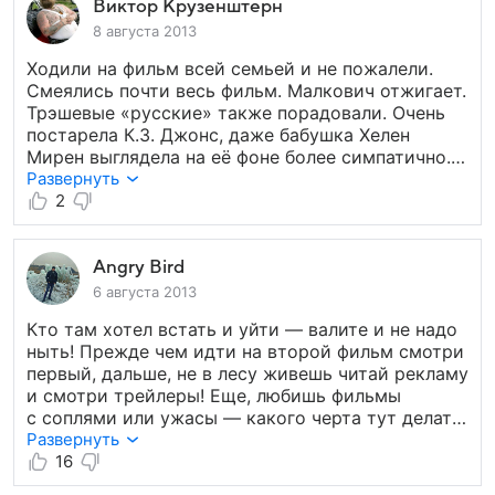
С огромным удовольствием схожу еще раз!
Виктор Крузенштерн
8 августа 2013
Ходили на фильм всей семьей и не пожалели.
Смеялись почти весь фильм. Малкович отжигает.
Трэшевые «русские» также порадовали. Очень
постарела К.З. Джонс, даже бабушка Хелен
Мирен выглядела на её фоне более симпатично.
Сцена, когда Хелен стреляет в Иранском
Развернуть
посольстве из штурмового автомата очень
2
убедительна, что не стареют душой ветераны.
Даже скептически настроенная к американским
киноподелкам жена провела время, как сама
Angry Bird
сказала, с удовольствием. И ещё — ни в коем
6 августа 2013
случае не воспринимайте этот фильм, как что-
Кто там хотел встать и уйти — валите и не надо
то серьезное! Он и анонсировался, как
ныть! Прежде чем идти на второй фильм смотри
комедийный боевик.
первый, дальше, не в лесу живешь читай рекламу
и смотри трейлеры! Еще, любишь фильмы
с соплями или ужасы — какого черта тут делать
тогда! Актерский состав бомба! Классика жанра!
Развернуть
Такое все любят! Отличный фильм! А та дама,
16
которая хотела встать и уйти — уходи в лес