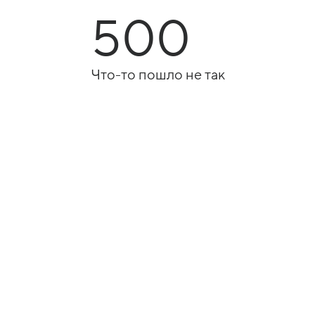
500
Что-то пошло не так