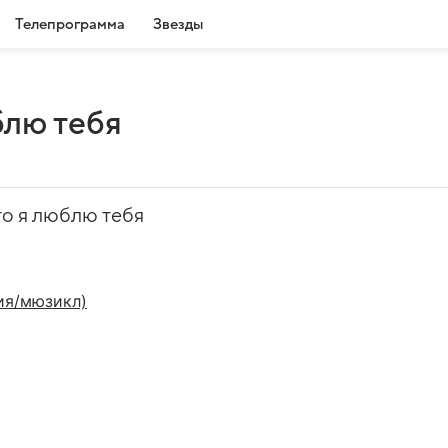
Телепрограмма
Звезды
блю тебя
то я люблю тебя
ия/мюзикл)