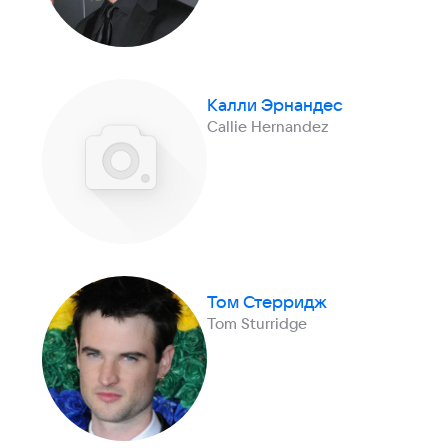
Калли Эрнандес
Callie Hernandez
Том Стерридж
Tom Sturridge