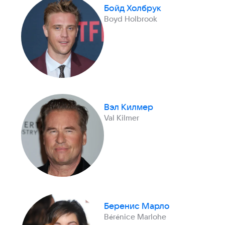
Бойд Холбрук
Boyd Holbrook
Вэл Килмер
Val Kilmer
Беренис Марло
Bérénice Marlohe