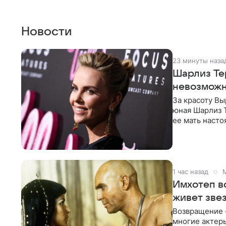
Новости
23 минуты наза
Шарлиз Тер
невозможн
За красоту В
юная Шарлиз Т
ее мать насто
местном
1 час назад
Имхотеп во
живет зве
Возвращение «
многие актер