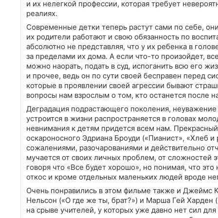
и их нелегкой профессии, которая требует невероят
реалиях.
Современные детки теперь растут сами по себе, они
их родители работают и свою обязанность по воспи
абсолютно не представляя, что у их ребенка в голо
за пределами их дома. А если что-то произойдет, вс
можно наорать, подать в суд, испоганить всю его жи
и прочее, ведь он по сути своей бесправен перед с
которые в проявлении своей агрессии бывают страш
вопросы нам взрослым о том, кто останется после на
Деградация подрастающего поколения, неуважение к
устроится в жизни распространяется в головах мол
невнимания к детям придется всем нам. Прекрасный 
оскароносного Эдриана Броуди («Пианист», «Хлеб и
сожалениями, разочарованиями и действительно отчу
мучается от своих личных проблем, от сложностей э
говоря что «Все будет хорошо», но понимая, что это
откос и кроме отдельных маленьких людей вроде нег
Очень понравились в этом фильме также и Джеймс Ка
Нельсон («О где же ты, брат?») и Марша Гей Харден
на срыве учителей, у которых уже давно нет сил для 