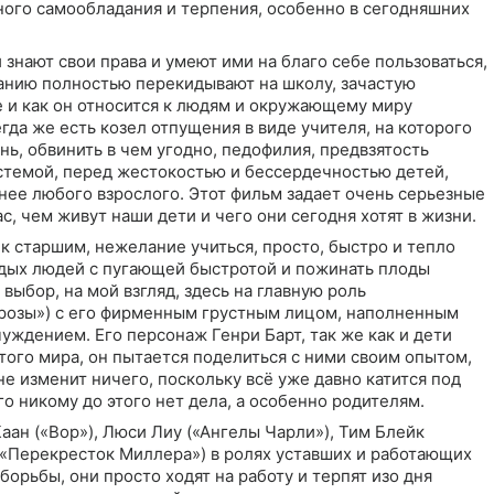
ного самообладания и терпения, особенно в сегодняшних
 знают свои права и умеют ими на благо себе пользоваться,
танию полностью перекидывают на школу, зачастую
ве и как он относится к людям и окружающему миру
егда же есть козел отпущения в виде учителя, на которого
знь, обвинить в чем угодно, педофилия, предвзятость
истемой, перед жестокостью и бессердечностью детей,
нее любого взрослого. Этот фильм задает очень серьезные
с, чем живут наши дети и чего они сегодня хотят в жизни.
 старшим, нежелание учиться, просто, быстро и тепло
одых людей с пугающей быстротой и пожинать плоды
выбор, на мой взгляд, здесь на главную роль
 розы») с его фирменным грустным лицом, наполненным
ждением. Его персонаж Генри Барт, так же как и дети
того мира, он пытается поделиться с ними своим опытом,
 не изменит ничего, поскольку всё уже давно катится под
о никому до этого нет дела, а особенно родителям.
ан («Вор»), Люси Лиу («Ангелы Чарли»), Тим Блейк
 («Перекресток Миллера») в ролях уставших и работающих
борьбы, они просто ходят на работу и терпят изо дня