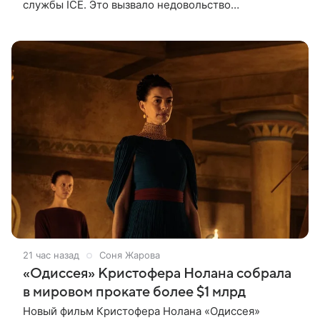
службы ICE. Это вызвало недовольство
поклонников Marvel — сообщает TMZ. На
изображении супергерой опутывает паутиной
21 час назад
Соня Жарова
«Одиссея» Кристофера Нолана собрала
в мировом прокате более $1 млрд
Новый фильм Кристофера Нолана «Одиссея»