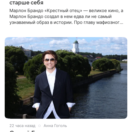
старше себя
Марлон Брандо «Крестный отец» — великое кино, а
Марлон Брандо создал в нем едва ли не самый
узнаваемый образ в истории. Про главу мафиозного
клана дона Вито Корлеоне знают даже те, кто не
смотрел картину
22 часа назад
Анна Гоголь