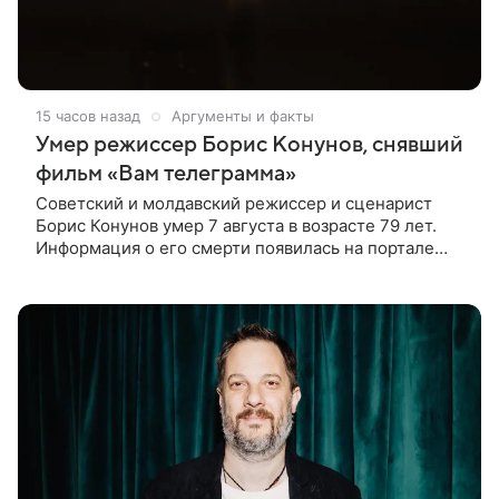
15 часов назад
Аргументы и факты
Умер режиссер Борис Конунов, снявший
фильм «Вам телеграмма»
Советский и молдавский режиссер и сценарист
Борис Конунов умер 7 августа в возрасте 79 лет.
Информация о его смерти появилась на портале
«Кино-Театр. Ру». О кончине кинематографиста
также сообщило Министерство