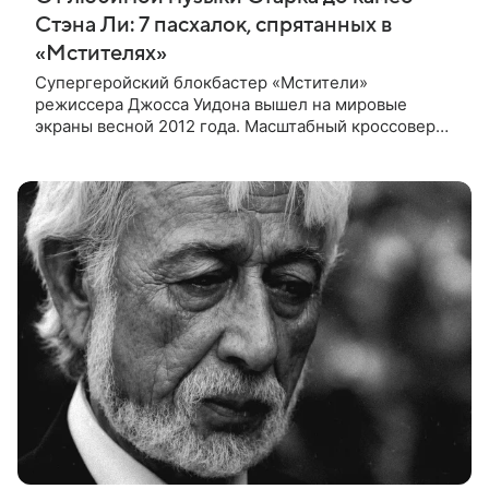
Стэна Ли: 7 пасхалок, спрятанных в
«Мстителях»
Супергеройский блокбастер «Мстители»
режиссера Джосса Уидона вышел на мировые
экраны весной 2012 года. Масштабный кроссовер
подвел черту под первой фазой медиафраншизы
Marvel и заложил основу для дальнейшего