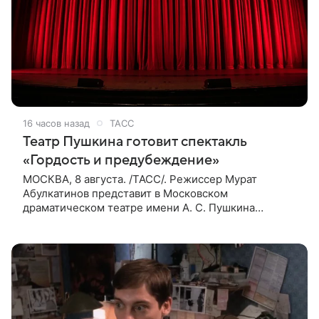
16 часов назад
ТАСС
Театр Пушкина готовит спектакль
«Гордость и предубеждение»
МОСКВА, 8 августа. /ТАСС/. Режиссер Мурат
Абулкатинов представит в Московском
драматическом театре имени А. С. Пушкина
спектакль «Гордость и предубеждение» по
одноименному роману английской писательницы
XVIII —