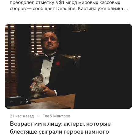
преодолел отметку в $1 млрд мировых кассовых
сборов — сообщает Deadline. Картина уже близка к
тому, чтобы стать самым успешным фильмом в
карьере режиссера. Сейчас первое
21 час назад
Глеб Мантров
Возраст им к лицу: актеры, которые
блестяще сыграли героев намного