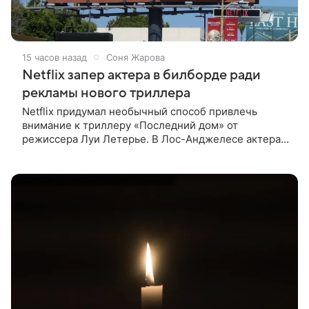
15 часов назад
Соня Жарова
Netflix запер актера в билборде ради
рекламы нового триллера
Netflix придумал необычный способ привлечь
внимание к триллеру «Последний дом» от
режиссера Луи Летерье. В Лос-Анджелесе актера
на два дня поселили внутри рекламного билборда,
оформленного как фасад жилого