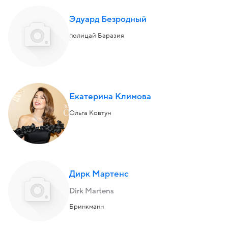
Эдуард Безродный
полицай Баразия
Екатерина Климова
Ольга Ковтун
Дирк Мартенс
Dirk Martens
Бринкманн