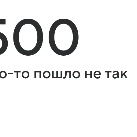
500
о-то пошло не так