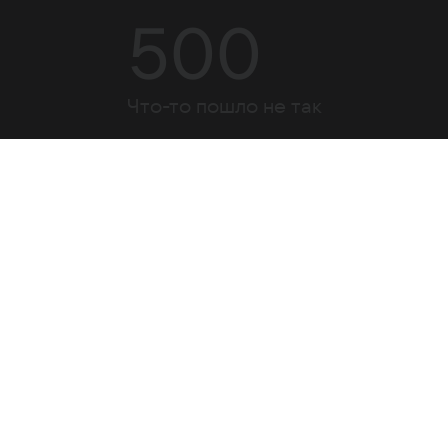
500
Что-то пошло не так