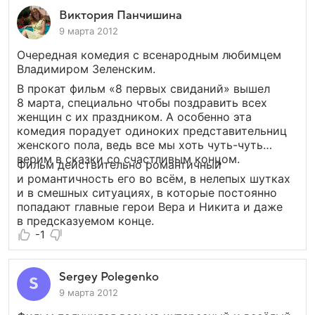
Виктория Панчишина
9 марта 2012
Очередная комедия с всенародным любимцем
Владимиром Зеленским.
В прокат фильм «8 первых свиданий» вышел
8 марта, специально чтобы поздравить всех
женщин с их праздником. А особенно эта
комедия порадует одиноких представительниц
женского пола, ведь все мы хоть чуть-чуть
верим в сказки со счастливым концом.
Фильм действительно романтичный
и романтичность его во всём, в нелепых шутках
и в смешных ситуациях, в которые постоянно
попадают главные герои Вера и Никита и даже
в предсказуемом конце.
-1
Sergey Polegenko
9 марта 2012