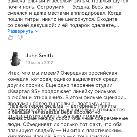
Замечательный и весёлый фильм. Пошлых шуток
почти ноль. Остроумия — бездна. Весь зал
смеялся и даже местами апплодировал. Когда
пошли титры, никто не шелохнулся. Сходите
со своей девушкой: и ей подарок сделаете,
и сами развлечётесь.
Развернуть
John Smith
10 марта 2012
Итак, что мы имеем? Очередная российская
комедия, которая, однако выделяется среди
других прочих. Еще одно творение студии
«Квартал 95» продолжает линейку фильмов
о любви и отношениях. В этом фильме сценарий
продуман более тщательно, поэтому игра
Главные герои фильма — ветеринар Никита
Владимира Зеленского значительно отличается
и бывшая телезвезда Вера абсолютно
от его других работ в лучшую сторону.
незнакомые между собой обычные современные
люди. Объединяет их только тот факт, что оба
планируют свадьбу — Никита с пластическим
хирургом Илоной, Вера — с теннисистом