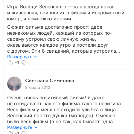
Игра Володи Зеленского — как всегда яркая
и жизненная, привносит в фильм и искрометный
юмор, и немножко иронии.
Сюжет фильма достаточно прост: двое
незнакомых людей, каждый из которых по-
своему устроил свою личную жизнь,
оказываются каждое утро в постели друг
с другом. Эти 8 свиданий, которые устроила
им судьба, предлагают героям задуматься,
Развернуть
правильный ли выбор они сделали, решив
-1
связать свою судьбу с другими людьми, или же
на свете где-то еще ходит идеальная половинка?
В результате долгих выяснений отношений, Веру
Светлана Семенова
и Никиту ждет традиционный для таких
8 марта 2012
фильмов трогательный до слез хэппи-энд,
Очень, очень позитивный фильм! Я даже
а зрителей — хорошее настроение. В общем,
не ожидала от нашего фильма такого позитива.
«8 первых свиданий» — доброе и романтичное
Весь фильм у меня не сходила улыбка с лица.
кино, отлично подходящее для просмотра
Зеленский просто душка (молодец). Смешно
на выходные.
было весь фильм (а не так, как бывает одна
смешная шутка на весь фильм). Смотрите
Развернуть
не пожалеете. Давно я не получала такого
-1