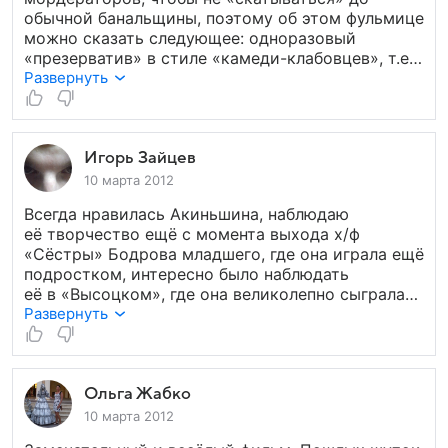
обычной банальщины, поэтому об этом фульмице
можно сказать следующее: одноразовый
«презерватив» в стиле «камеди-клабовцев», т.е.
поржал тупо и тут же забыл — о чём вся эта
Развернуть
стряпня, робяты!!! Лучше уж сделать некоторую
корректировку и в названии фульмица
подписать — восемь с половиной встреч на
кушетке, либо уж — «День сурка-2», -3, -4...
Игорь Зайцев
Смешно, видимо, младшему дошкольному
10 марта 2012
контенгенту, в изобилии выведенном за годы
Всегда нравилась Акиньшина, наблюдаю
перестройки...
её творчество ещё с момента выхода х/ф
«Сёстры» Бодрова младшего, где она играла ещё
подростком, интересно было наблюдать
её в «Высоцком», где она великолепно сыграла
последнюю музу великого поэта. Игра Оксанки
Развернуть
и тут порадовала, молодчинка. Хороший
ненапряжный фильмец для просмотра вдвоём,
сходили на него с любимой как раз 8 марта,
плюсую пятёрочку.
Ольга Жабко
10 марта 2012