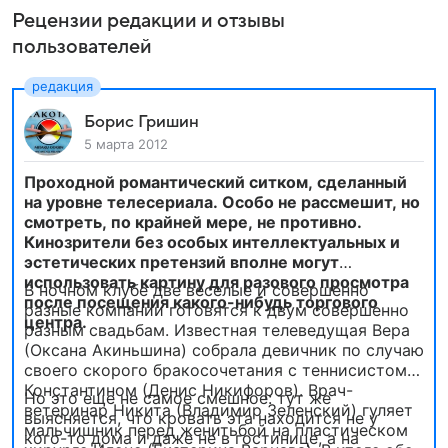
Рецензии редакции и отзывы
пользователей
Борис Гришин
5 марта 2012
Проходной романтический ситком, сделанный
на уровне телесериала. Особо не рассмешит, но
смотреть, по крайней мере, не противно.
Кинозрители без особых интеллектуальных и
эстетических претензий вполне могут
использовать картину для разового просмотра
В ночном клубе две веселые и совершенно
после посещения какого-нибудь торгового
разные компании готовятся к двум совершенно
центра.
разным свадьбам. Известная телеведущая Вера
(Оксана Акиньшина) собрала девичник по случаю
своего скорого бракосочетания с теннисистом
Константином (Денис Никифоров). Врач-
Но это еще не самое смешное: тут же
ветеринар Никита (Владимир Зеленский) гуляет
выясняется, что кровать эта находится не у
мальчишник перед женитьбой на пластическом
кого-то дома и даже не в гостинице, а на