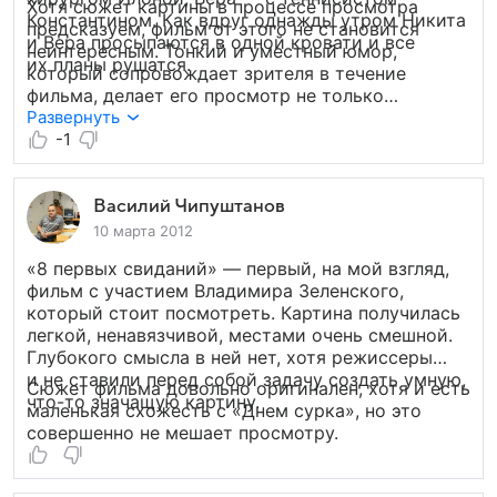
Хотя сюжет картины в процессе просмотра
Константином. Как вдруг однажды утром Никита
предсказуем, фильм от этого не становится
и Вера просыпаются в одной кровати и все
неинтересным. Тонкий и уместный юмор,
их планы рушатся.
который сопровождает зрителя в течение
фильма, делает его просмотр не только
приятным, но и веселым. Если Вы являетесь
Развернуть
ценителем романтических фильмов о любви
-1
и отношениях, и у Вас есть чувство юмора,
фильм «8 первых свиданий» отлично подойдет
под Ваш вкус. Легкая, беззаботная и праздничная
Василий Чипуштанов
комедия — хороший вариант совместного
10 марта 2012
времяпрепровождения с любимым человеком.
«8 первых свиданий» — первый, на мой взгляд,
фильм с участием Владимира Зеленского,
который стоит посмотреть. Картина получилась
легкой, ненавязчивой, местами очень смешной.
Глубокого смысла в ней нет, хотя режиссеры
и не ставили перед собой задачу создать умную,
Сюжет фильма довольно оригинален, хотя и есть
что-то значащую картину.
маленькая схожесть с «Днем сурка», но это
совершенно не мешает просмотру.