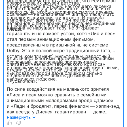
молодых аниматоров. Известно, что Рейтерман
повзрослевших друзей детства,
даже приносил в студию настоящего лисенка
не претендующая на эпичность. В ней заняты
своего сына, чтобы художники смогли изучить
обычные — не сказочные — жители леса, и это
повадки и движения животного. И смычка
импонирует зрителю по той же причине,
ветеранов с пионерами принесла неожиданные
по какой публика полюбила «Бэмби».
Картина не нарушает табу, не открывает
плоды.
горизонты и не ломает устои, хотя «Лис и пес»
стал первым анимационным фильмом,
представленным в привычной ныне системе
Dolby. Это в полной мере традиционный (это,
кстати, комплимент) мультфильм, радостный,
«Лис и пес» многими профильными изданиями
беспечный, наполненный привязчивыми
считается «началом творческого кризиса»
и наивными мелодиями, заселенный животными,
студии Диснея, который длился чуть ли
чьи повадки порой даже слишком сильно
не десятилетие, — вплоть до выпуска
напоминают людские.
«Русалочки».
По силе воздействия на маленького зрителя
«Лиса и пса» можно сравнить с семейными
анимационными мелодрамами вроде «Дамбо»
и «Леди и бродяги», перед финалом — хэппи-энд,
как всегда у Диснея, гарантирован — даже
сердце взрослого не сможет устоять.
Развернуть
Прекрасное развлечение как для детей, так