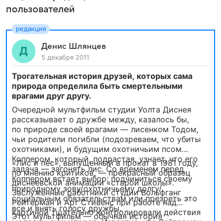
пользователей
Денис Шлянцев
5 декабря 2011
Трогательная история друзей, которых сама
природа определила быть смертельными
врагами друг другу.
Очередной мультфильм студии Уолта Диснея
рассказывает о дружбе между, казалось бы,
по природе своей врагами — лисенком Тодом,
чьи родители погибли (подозреваем, что убиты
охотниками), и будущим охотничьим псом
Коппером, который, подрастая, узнает, что его
«Лис и пес», выпущенный в прокат в 1981 году,
задача — загонять лис. Со временем перед
по мнению критиков, — прекрасный образец
Коппером встает выбор: подчиниться своему
диснеевской анимации «старой школы».
природному зову/охотничьему долгу/
Заслуженные работники студии Вольфганг
социальным обязательствам или презреть это
Рейтерман и Арт Стивенс при работе над
все и внять голосу дружбы.
картиной тщательно контролировали действия
Этот мультфильм — обычная история