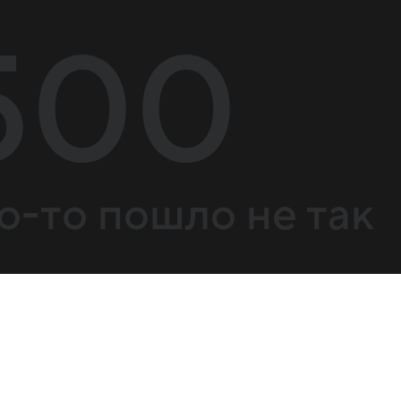
500
о-то пошло не так