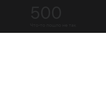
500
Что-то пошло не так