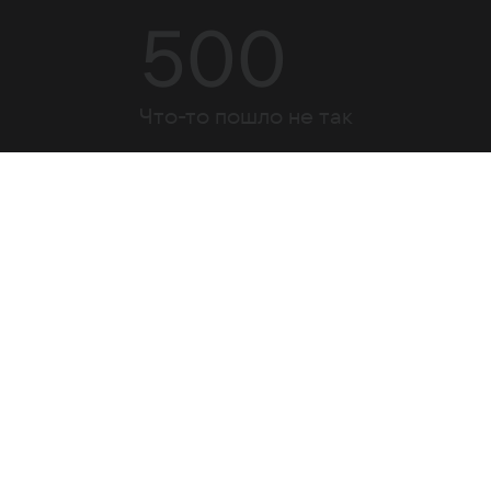
500
Что-то пошло не так