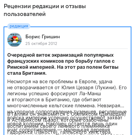
Рецензии редакции и отзывы
пользователей
Борис Гришин
25 октября 2012
Очередной виток экранизаций популярных
французских комиксов про борьбу галлов с
Римской империей. На этот раз полем битвы
стала Британия.
Несмотря на все проблемы в Европе, удача
не отворачивается от Юлия Цезаря (Лукини). Его
легионы успешно форсируют Ла-Манш
и вторгаются в Британию, где обитают
многочисленные кельтские племена. Невзирая
на упорное сопротивление туземцев, регулярные
В Галлии он знакомится с Обеликсом (Депардье)
войска империи успешно осуществляют захват
и Астериксом (Баэр), которые озабочены
новой колонии. Наконец остается лишь один
воспитанием своего ленивого племянника
очаг сопротивления — маленькая деревня
Гадорикса (Лакосте), галльского хипстера,