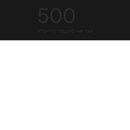
500
Что-то пошло не так