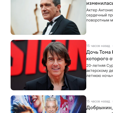
изменилась
Актер Антонио
сердечный при
поворотным мо
лучшим
15 часов назад
Дочь Тома 
которого о
20-летняя Сур
актерскому де
летнюю ночь» 
с
15 часов назад
Добрынин, 