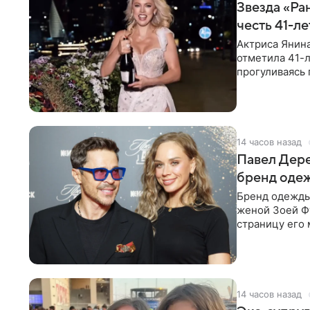
Звезда «Ра
честь 41-л
Актриса Янина
отметила 41-л
прогуливаясь 
полупрозрачн
14 часов назад
Павел Дере
бренд оде
Бренд одежды 
женой Зоей Фу
страницу его 
восстановить.
14 часов назад