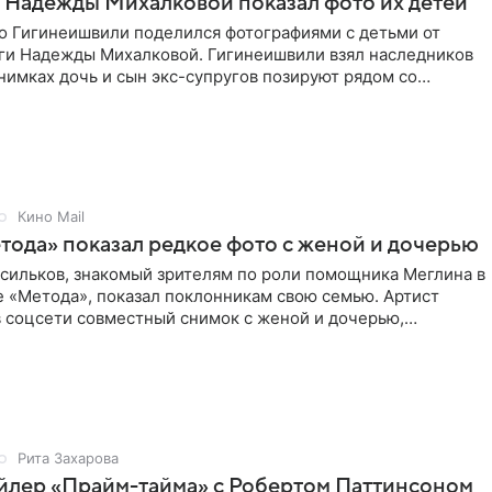
 Надежды Михалковой показал фото их детей
о Гигинеишвили поделился фотографиями с детьми от
ги Надежды Михалковой. Гигинеишвили взял наследников
снимках дочь и сын экс-супругов позируют рядом со
поездке
Кино Mail
тода» показал редкое фото с женой и дочерью
асильков, знакомый зрителям по роли помощника Меглина в
е «Метода», показал поклонникам свою семью. Артист
в соцсети совместный снимок с женой и дочерью,
 время
Рита Захарова
йлер «Прайм-тайма» с Робертом Паттинсоном