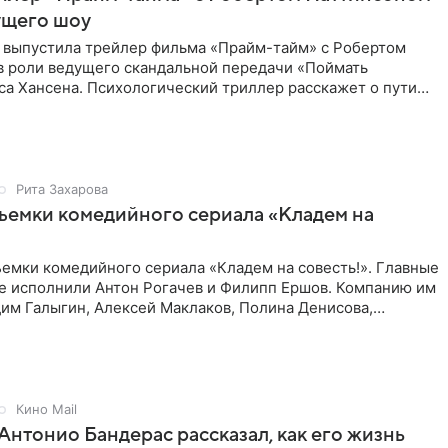
ущего шоу
 выпустила трейлер фильма «Прайм-тайм» с Робертом
в роли ведущего скандальной передачи «Поймать
са Хансена. Психологический триллер расскажет о пути
ве. В 2004
Рита Захарова
ъемки комедийного сериала «Кладем на
емки комедийного сериала «Кладем на совесть!». Главные
те исполнили Антон Рогачев и Филипп Ершов. Компанию им
им Галыгин, Алексей Маклаков, Полина Денисова,
Кино Mail
Антонио Бандерас рассказал, как его жизнь