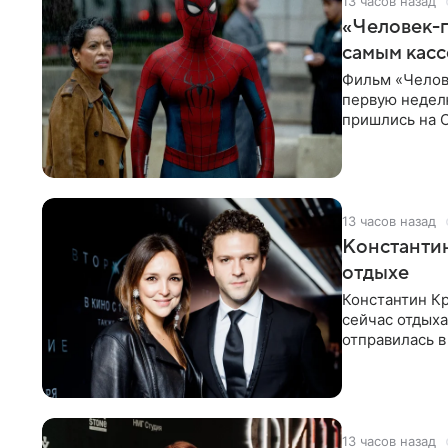
13 часов назад
«Человек-п
самым кас
Фильм «Челов
первую неделю
пришлись на С
самым
13 часов назад
Константин
отдыхе
Константин Кр
сейчас отдыха
отправилась в
показала в со
13 часов назад