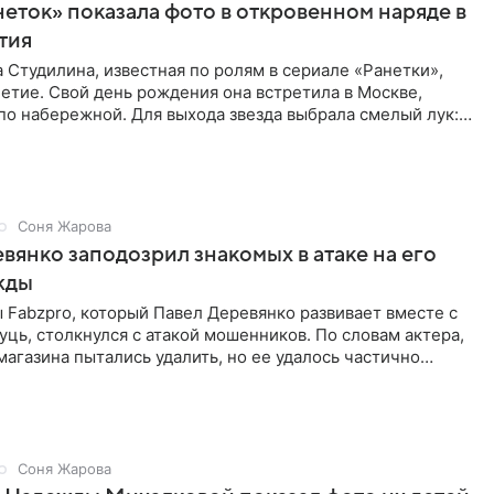
неток» показала фото в откровенном наряде в
етия
 Студилина, известная по ролям в сериале «Ранетки»,
етие. Свой день рождения она встретила в Москве,
по набережной. Для выхода звезда выбрала смелый лук:
ое
Соня Жарова
вянко заподозрил знакомых в атаке на его
жды
Fabzpro, который Павел Деревянко развивает вместе с
ць, столкнулся с атакой мошенников. По словам актера,
магазина пытались удалить, но ее удалось частично
Соня Жарова