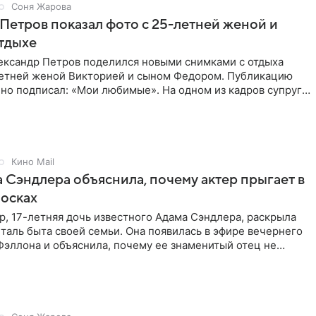
Соня Жарова
Петров показал фото с 25-летней женой и
тдыхе
ександр Петров поделился новыми снимками с отдыха
летней женой Викторией и сыном Федором. Публикацию
но подписал: «Мои любимые». На одном из кадров супруги
,
Кино Mail
 Сэндлера объяснила, почему актер прыгает в
носках
, 17-летняя дочь известного Адама Сэндлера, раскрыла
аль быта своей семьи. Она появилась в эфире вечернего
эллона и объяснила, почему ее знаменитый отец не
и