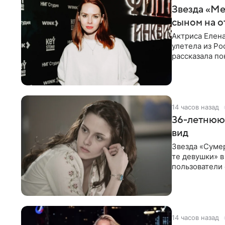
Звезда «Ме
сыном на о
Актриса Елена
улетела из Ро
рассказала по
14 часов назад
36-летнюю
вид
Звезда «Суме
те девушки» 
пользователи 
изменилась с
14 часов назад