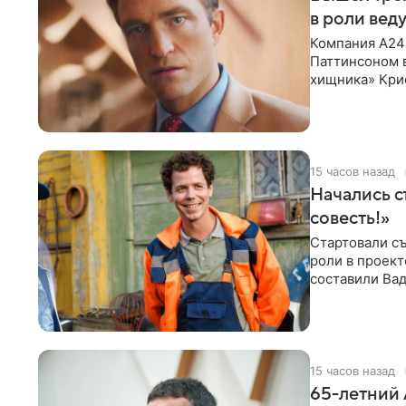
в роли вед
Компания A24
Паттинсоном 
хищника» Кри
Хансена к сла
15 часов назад
Начались с
совесть!»
Стартовали съ
роли в проек
составили Вад
Светлана
15 часов назад
65-летний 