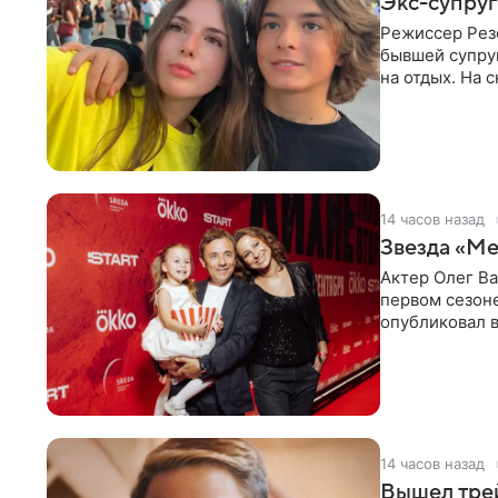
Экс-супруг
Режиссер Рез
бывшей супру
на отдых. На 
стадионом. В 
14 часов назад
Звезда «Ме
Актер Олег В
первом сезон
опубликовал 
сделанный во
14 часов назад
Вышел тре