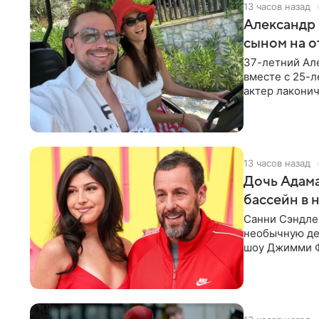
13 часов назад
Александр 
сыном на о
37-летний Ал
вместе с 25-
актер лаконич
делают селфи
13 часов назад
Дочь Адама
бассейн в 
Санни Сэндлер
необычную дет
шоу Джимми Ф
снимает носк