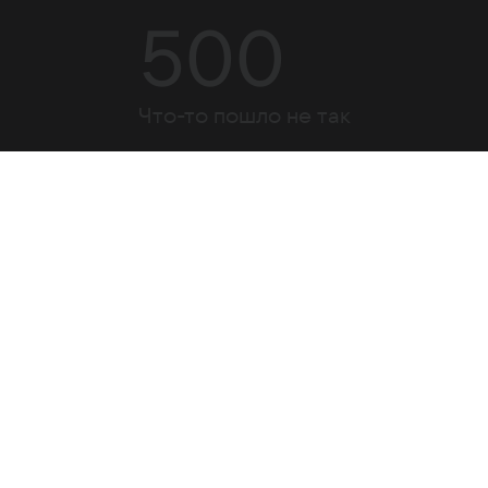
500
Что-то пошло не так