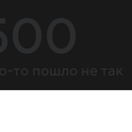
500
о-то пошло не так