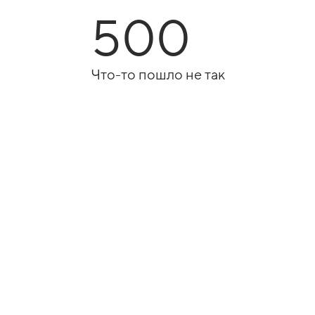
500
Что-то пошло не так