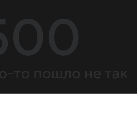
500
о-то пошло не так