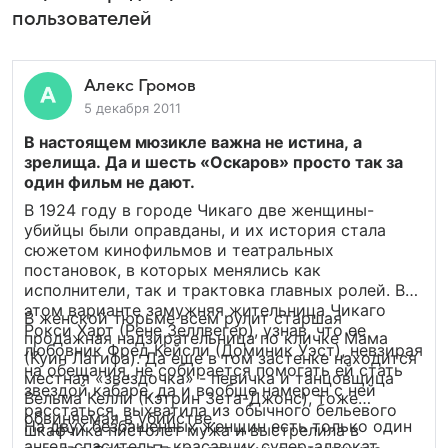
пользователей
Алекс Громов
5 декабря 2011
В настоящем мюзикле важна не истина, а
зрелища. Да и шесть «Оскаров» просто так за
один фильм не дают.
В 1924 году в городе Чикаго две женщины-
убийцы были оправданы, и их история стала
сюжетом кинофильмов и театральных
постановок, в которых менялись как
исполнители, так и трактовка главных ролей. В
этом варианте замужняя жительница Чикаго
В женской тюрьме всем рулит старшая
Рокси Харт (Рене Зеллвегер), узнав, что ее
продажная надзирательница по кличке Мама
любовник Фред Кейсли (Доминик Уэст), невзирая
(Куин Латифа). Да еще в том застенке находится
на обещания, не собирается помогать ей стать
местная «звездочка» - певичка и танцовщица
звездой кабаре, да и вообще намерен с ней
Вельма Келли (Кэтрин Зета-Джонс), тоже
расстаться, выхватила из обычного бельевого
обвиняемая в убийстве.
На двух безбашенных женщин есть только один
шкафчика пистолет мужа и выстрелила в
ангел-спаситель – красавчик супер-адвокат