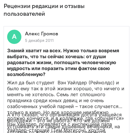
Рецензии редакции и отзывы
пользователей
Алекс Громов
5 декабря 2011
Знаний хватит на всех. Нужно только вовремя
выбрать, что ты сейчас хочешь: от души
радоваться жизни, поглощать человеческую
мудрость или поразить этим фактом свою
возлюбленную?
Жил да был студент Вэн Уайлдер (Рейнолдс) и
было ему так в этой жизни хорошо, что ничего и
менять не хотелось. Семь лет сплошного
праздника среди юных девиц и не очень
озабоченных учебой парней – такое случается
только в кино. Но все хорошее неизбежно
А кто сказал, что организация досуга учащейся
должно кончится, и в колледже, где «обучается»
молодежи – это не работа? Кто же должен
Вэн Уайлдер, появляется с инспекцией папа
устраивать эти самые душевные вечерники, на
Уайлдер-старший (Тим Мэтисон), крутой
которые со всего студгородка стекается