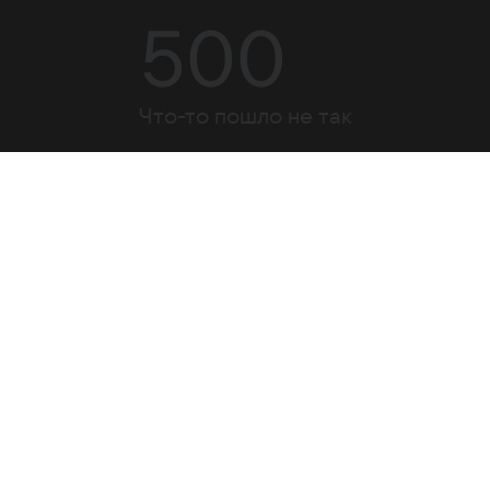
500
Что-то пошло не так