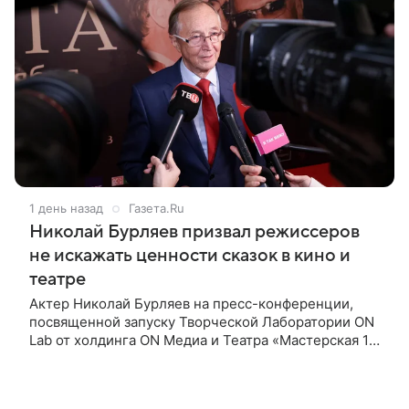
1 день назад
Газета.Ru
Николай Бурляев призвал режиссеров
не искажать ценности сказок в кино и
театре
Актер Николай Бурляев на пресс-конференции,
посвященной запуску Творческой Лаборатории ON
Lab от холдинга ON Медиа и Театра «Мастерская 12
Никиты Михалкова», призвал режиссеров не
искажать ценности и смысл