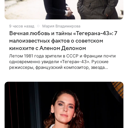
9 часов назад
Мария Владимирова
Вечная любовь и тайны «Тегерана-43»: 7
малоизвестных фактов о советском
кинохите с Аленом Делоном
Летом 1981 года зрители в СССР и Франции почти
одновременно увидели «Тегеран-43». Русские
режиссеры, французский композитор, звезда
мирового кино Ален Делон и история о любви на
фоне шпионских страстей —