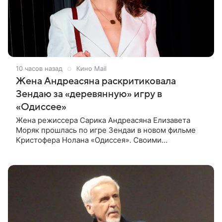
10 часов назад
Кино Mail
Жена Андреасяна раскритиковала
Зендаю за «деревянную» игру в
«Одиссее»
Жена режиссера Сарика Андреасяна Елизавета
Моряк прошлась по игре Зендаи в новом фильме
Кристофера Нолана «Одиссея». Своими
впечатлениями она поделилась в соцсети, записав
шуточный ролик, где спародировала