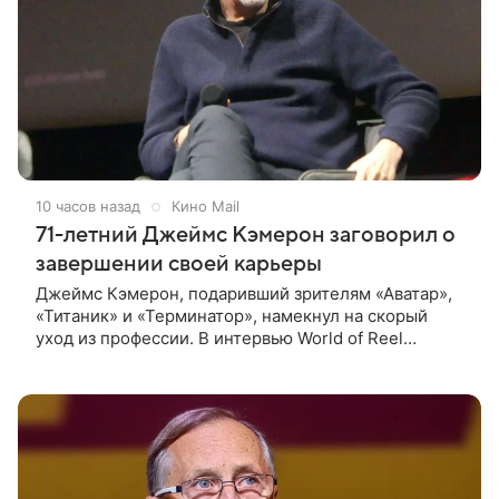
10 часов назад
Кино Mail
71-летний Джеймс Кэмерон заговорил о
завершении своей карьеры
Джеймс Кэмерон, подаривший зрителям «Аватар»,
«Титаник» и «Терминатор», намекнул на скорый
уход из профессии. В интервью World of Reel
постановщик признался, что уже обдумывает
финальную картину в своей