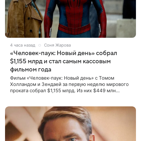
4 часа назад
Соня Жарова
«Человек-паук: Новый день» собрал
$1,155 млрд и стал самым кассовым
фильмом года
Фильм «Человек-паук: Новый день» с Томом
Холландом и Зендаей за первую неделю мирового
проката собрал $1,155 млрд. Из них $449 млн
пришлись на Северную Америку — сообщает
Variety. Картина уже стала самым