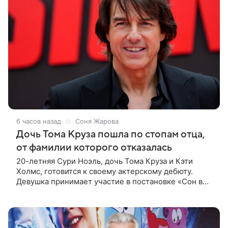
6 часов назад
Соня Жарова
Дочь Тома Круза пошла по стопам отца,
от фамилии которого отказалась
20-летняя Сури Ноэль, дочь Тома Круза и Кэти
Холмс, готовится к своему актерскому дебюту.
Девушка принимает участие в постановке «Сон в
летнюю ночь» по пьесе Уильяма Шекспира. В сети
появились фотографии с