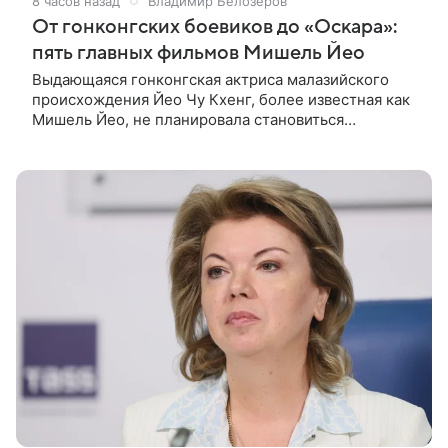
8 часов назад
Владимир Белозеров
От гонконгских боевиков до «Оскара»:
пять главных фильмов Мишель Йео
Выдающаяся гонконгская актриса малазийского
происхождения Йео Чу Кхенг, более известная как
Мишель Йео, не планировала становиться
кинозвездой. С детства она увлекалась танцами,
занималась классическим балетом,