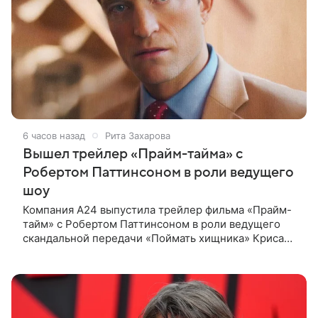
6 часов назад
Рита Захарова
Вышел трейлер «Прайм-тайма» с
Робертом Паттинсоном в роли ведущего
шоу
Компания A24 выпустила трейлер фильма «Прайм-
тайм» с Робертом Паттинсоном в роли ведущего
скандальной передачи «Поймать хищника» Криса
Хансена. Психологический триллер расскажет о
пути Хансена к славе. В 2004