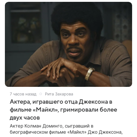
7 часов назад
Рита Захарова
Актера, игравшего отца Джексона в
фильме «Майкл», гримировали более
двух часов
Актер Колман Доминго, сыгравший в
биографическом фильме «Майкл» Джо Джексона,