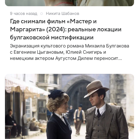
9 часов назад
Никита Шабанов
Где снимали фильм «Мастер и
Маргарита» (2024): реальные локации
булгаковской мистификации
Экранизация культового романа Михаила Булгакова
с Евгением Цыгановым, Юлией Снигирь и
немецким актером Аугустом Дилем переносит
зрителей в мистический мир, где история любви
переплетается с фантастикой и