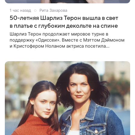
1 час назад
Рита Захарова
50-летняя Шарлиз Терон вышла в свет
в платье с глубоким декольте на спине
Шарлиз Терон продолжает мировое турне в
поддержку «Одиссеи». Вместе с Мэттом Дэймоном
и Кристофером Ноланом актриса посетила
корейскую премьеру фильма, где появилась в
смелом образе от Celine. 50-летняя звезда