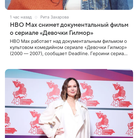
1 час назад
Рита Захарова
HBO Max снимет документальный фильм
о сериале «Девочки Гилмор»
HBO Max работает над документальным фильмом о
культовом комедийном сериале «Девочки Гилмор»
(2000 — 2007), сообщает Deadline. Героини сериала
— молодая, немного инфантильная мать Лорелай и
ее не по годам