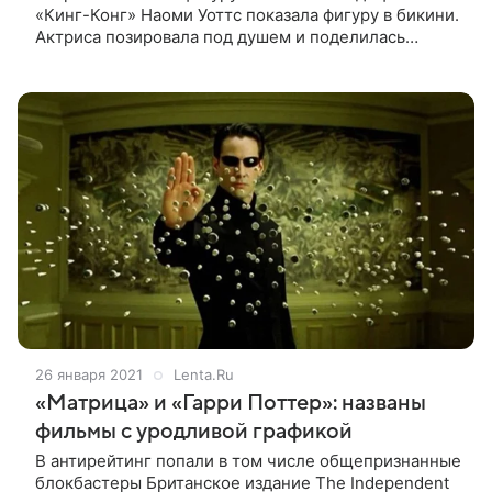
«Кинг-Конг» Наоми Уоттс показала фигуру в бикини.
Актриса позировала под душем и поделилась
кадрами в соцсетях. Артистка запустила
собственную линию продуктов для красоты
26 января 2021
Lenta.Ru
«Матрица» и «Гарри Поттер»: названы
фильмы с уродливой графикой
В антирейтинг попали в том числе общепризнанные
блокбастеры Британское издание The Independent