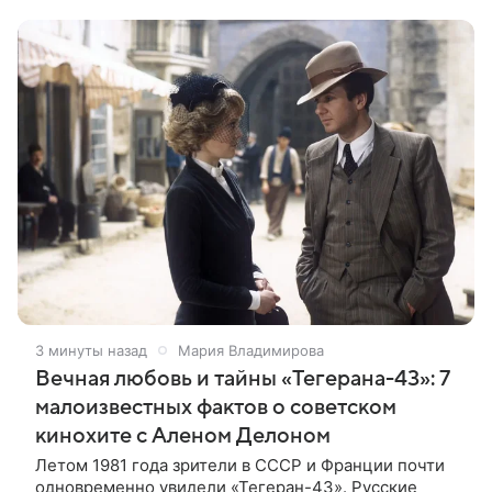
самого большого обезьяноподобного
3 минуты назад
Мария Владимирова
Вечная любовь и тайны «Тегерана-43»: 7
малоизвестных фактов о советском
кинохите с Аленом Делоном
Летом 1981 года зрители в СССР и Франции почти
одновременно увидели «Тегеран-43». Русские