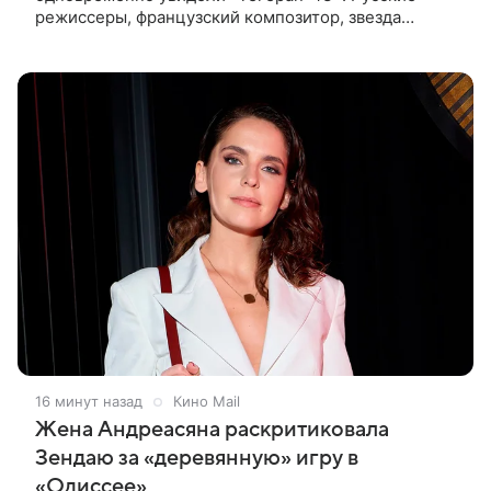
режиссеры, французский композитор, звезда
мирового кино Ален Делон и история о любви на
фоне шпионских страстей —
16 минут назад
Кино Mail
Жена Андреасяна раскритиковала
Зендаю за «деревянную» игру в
«Одиссее»