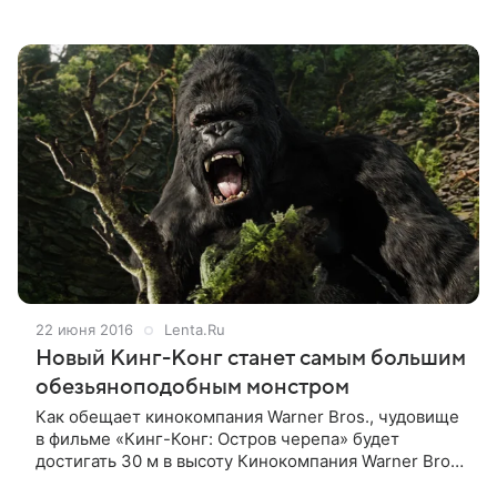
Рассказываем о культовых героях и ссылках на
знаковые фильмы, которые можно случайно
22 июня 2016
Lenta.Ru
Новый Кинг-Конг станет самым большим
обезьяноподобным монстром
Как обещает кинокомпания Warner Bros., чудовище
в фильме «Кинг-Конг: Остров черепа» будет
достигать 30 м в высоту Кинокомпания Warner Bros.
пообещала показать в новом фильме о Кинг-Конге