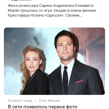
Жена режиссера Сарика Андреасяна Елизавета
Моряк прошлась по игре Зендаи в новом фильме
Кристофера Нолана «Одиссея». Своими
впечатлениями она поделилась в соцсети, записав
шуточный ролик, где спародировала
26 минут назад
Соня Жарова
В сети появилось первое фото