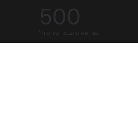
500
Что-то пошло не так