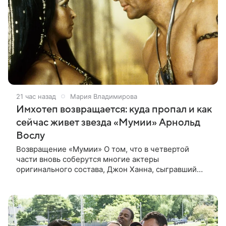
21 час назад
Мария Владимирова
Имхотеп возвращается: куда пропал и как
сейчас живет звезда «Мумии» Арнольд
Вослу
Возвращение «Мумии» О том, что в четвертой
части вновь соберутся многие актеры
оригинального состава, Джон Ханна, сыгравший
Джонатана Карнахана, рассказал на телевизионном
фестивале в Монте-Карло. При этом