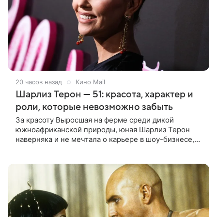
20 часов назад
Кино Mail
Шарлиз Терон — 51: красота, характер и
роли, которые невозможно забыть
За красоту Выросшая на ферме среди дикой
южноафриканской природы, юная Шарлиз Терон
наверняка и не мечтала о карьере в шоу-бизнесе,
но ее мать настояла на том, чтобы 16-летняя дочь
приняла участие в местном