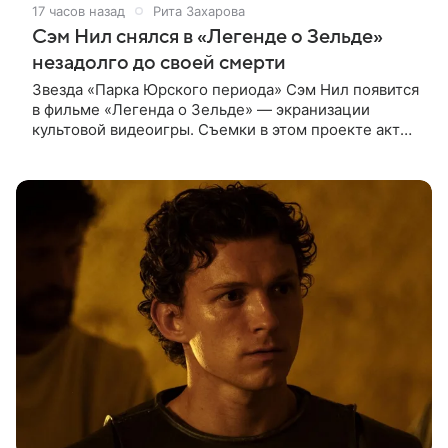
17 часов назад
Рита Захарова
Сэм Нил снялся в «Легенде о Зельде»
незадолго до своей смерти
Звезда «Парка Юрского периода» Сэм Нил появится
в фильме «Легенда о Зельде» — экранизации
культовой видеоигры. Съемки в этом проекте актер
завершил незадолго до ухода из жизни, сообщает
Deadline. События фильма