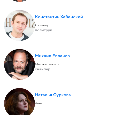
Константин Хабенский
Лившиц
политрук
Михаил Евланов
Митька Блинов
снайпер
Наталья Суркова
Анна