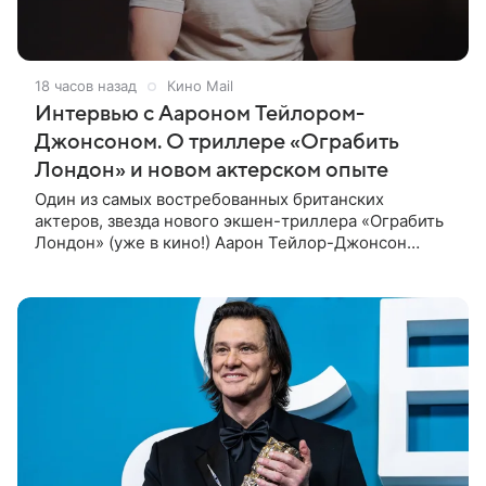
18 часов назад
Кино Mail
Интервью с Аароном Тейлором-
Джонсоном. О триллере «Ограбить
Лондон» и новом актерском опыте
Один из самых востребованных британских
актеров, звезда нового экшен-триллера «Ограбить
Лондон» (уже в кино!) Аарон Тейлор-Джонсон
рассказал о том, как готовился к роли сапера,
почему эти съемки стали для него