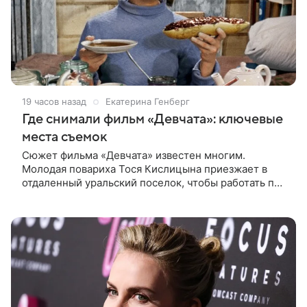
19 часов назад
Екатерина Генберг
Где снимали фильм «Девчата»: ключевые
места съемок
Сюжет фильма «Девчата» известен многим.
Молодая повариха Тося Кислицына приезжает в
отдаленный уральский поселок, чтобы работать по
профессии. Она поселяется в одной комнате с
четырьмя другими девушками и сразу