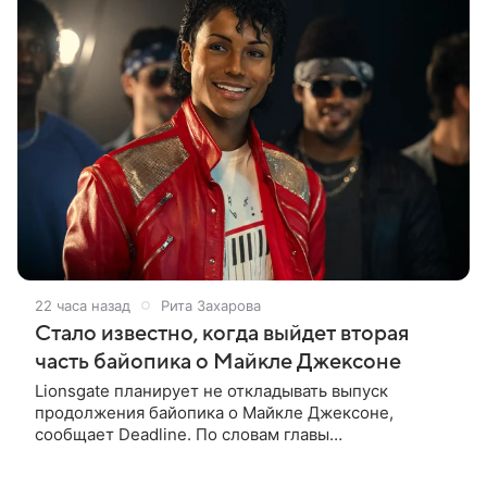
22 часа назад
Рита Захарова
Стало известно, когда выйдет вторая
часть байопика о Майкле Джексоне
Lionsgate планирует не откладывать выпуск
продолжения байопика о Майкле Джексоне,
сообщает Deadline. По словам главы
кинонаправления студии Адама Фогельсона,
производство второй части «Майкла» начнется в