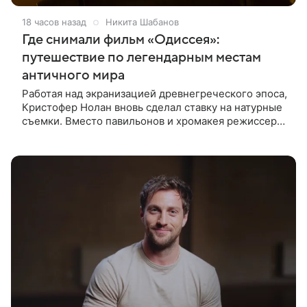
18 часов назад
Никита Шабанов
Где снимали фильм «Одиссея»:
путешествие по легендарным местам
античного мира
Работая над экранизацией древнегреческого эпоса,
Кристофер Нолан вновь сделал ставку на натурные
съемки. Вместо павильонов и хромакея режиссер
отправил съемочную группу в разные уголки
Европы и Северной Африки,