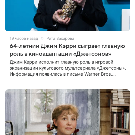
19 часов назад
Рита Захарова
64-летний Джим Кэрри сыграет главную
роль в киноадаптации «Джетсонов»
Джим Керри исполнит главную роль в игровой
экранизации культового мультсериала «Джетсоны».
Информация появилась в письме Warner Bros.
акционерам, где студия официально подтвердила
работу над проектом.