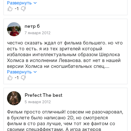
что если стоит задача приятно провести время,
Развернуть
рекомендую.
-1
петр б
7 января 2012
честно сказать ждал от фильма большего. но что
есть то есть. я из тех зрителей который
избалован интеллектуальным образом Шерлока
Холмса в исполнении Леванова. вот нет в нашей
версии Холмса ни сногшибательных спец.
эффектов, ни экшена. но наш Холмс интереснее.
Развернуть
чем он берет? он берет умом. зрителей
-1
восхищает как сыщик докапывается до истины.
наш фильм лучше всего передает дух доброй
старушки Англии. этот Холмс более
Prefect The best
технологичен и политичен. что бы не говорили,
5 января 2012
но данный фильм говорит, что англо- саксы
Фильм просто отличный! совсем не разочаровал,
способны победить кризис. а веть в основе
в буклете было написано 2D, но смотрелся
фильма Европейская история, смахивающая на
фильм в сто раз лучше, чем тот же фантом со
современность. как тогда, так и сейчас
своими спецэффектами. А игра актеров
Цивилизация готовится к столкновению