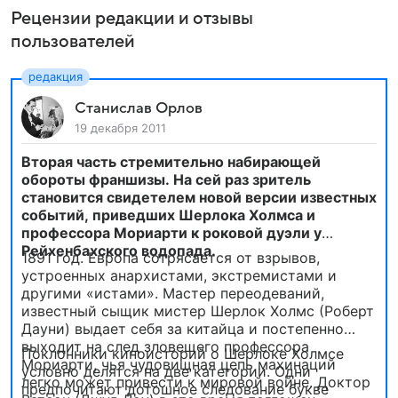
Рецензии редакции и отзывы
пользователей
Станислав Орлов
19 декабря 2011
Вторая часть стремительно набирающей
обороты франшизы. На сей раз зритель
становится свидетелем новой версии известных
событий, приведших Шерлока Холмса и
профессора Мориарти к роковой дуэли у
Рейхенбахского водопада.
1891 год. Европа сотрясается от взрывов,
устроенных анархистами, экстремистами и
другими «истами». Мастер переодеваний,
известный сыщик мистер Шерлок Холмс (Роберт
Дауни) выдает себя за китайца и постепенно
выходит на след зловещего профессора
Поклонники киноисторий о Шерлоке Холмсе
Мориарти, чья чудовищная цепь махинаций
условно делятся на две категории. Одни
легко может привести к мировой войне. Доктор
предпочитают дотошное следование букве