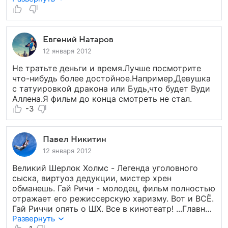
большинства современных высокобюджетных
фильмов (в первой части, на мой взгляд, этот
пробел удалось избежать). Остаётся
неоднозначное впечатление: "Вот вроде есть
Евгений Натаров
всё,а чего то не хватает". Рассмотрим по
12 января 2012
порядку: сценарий неплох, но сюжет смазан
Не тратьте деньги и время.Лучше посмотрите
недосвязанностью линии. Темп фильма рвут
что-нибудь более достойное.Например,Девушка
затянутые диалоги непонятно о чём, перебор с
с татуировкой дракона или Будь,что будет Вуди
наворотами по закрутке таинственности на
Аллена.Я фильм до конца смотреть не стал.
простых расскладках. Сумбурность
-3
последовательности переходящей местами в
бессмысленную суматоху. Мелкие нестыковки в
перемешку с полным бредом действия.
Павел Никитин
Временами складывается впечатление, что
сценарий дорабатывали под воздействием
12 января 2012
глюкогенных средств. Всё бы ничего, можно
Великий Шерлок Холмс - Легенда уголовного
схавать. Но нарочитое пренебрежение
сыска, виртуоз дедукции, мистер хрен
человеческими взаимоотношениеми явно портит
обманешь. Гай Ричи - молодец, фильм полностью
весь фильм, лишая его человечности, а значит
отражает его режиссерскую харизму. Вот и ВСЁ.
нашей симпатии к главным актёрам. Советую
Гай Риччи опять о ШХ. Все в кинотеатр! ...Главное
сходить посмотреть, кому то понравится (мне не
действо фильма: "По следу революционеров"
Развернуть
очень). < 3 + >