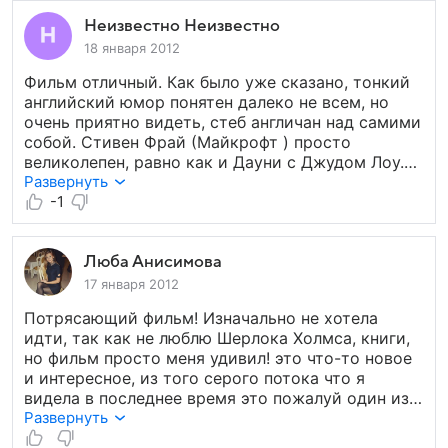
Неизвестно Неизвестно
18 января 2012
Фильм отличный. Как было уже сказано, тонкий
английский юмор понятен далеко не всем, но
очень приятно видеть, стеб англичан над самими
собой. Стивен Фрай (Майкрофт ) просто
великолепен, равно как и Дауни с Джудом Лоу.
Немного портят фильм к месту и не к месту
Развернуть
вставленные спецэффекты, но, это уже
-1
последствия голливуда, где фильм был
произведен. Смотрите кино, наслаждайтесь
игрой актеров и тонким юмором и поменьше
Люба Анисимова
внимания новомодным штучкам :) . Кстати, для
17 января 2012
понимания рекомендую перед просмотром
Потрясающий фильм! Изначально не хотела
почитать "Лжец" Стивена Фрая и обновить в
идти, так как не люблю Шерлока Холмса, книги,
памяти первоисточник, причем внимательно :)ю
но фильм просто меня удивил! это что-то новое
и интересное, из того серого потока что я
видела в последнее время это пожалуй один из
лучших фильмов! Гай Ричи очень талантлив)
Развернуть