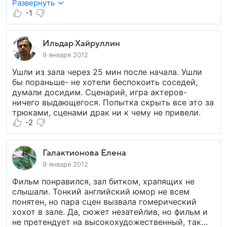
вместе с актёрами реально порадовал.костюмы
Развернуть
и съёмка европы 19-ого века безупречна!сходите
-1
не пожалеете.на нашем просмотре зал хлопал и я
в том числе
Ильдар Хайруллин
9 января 2012
Ушли из зала через 25 мин после начала. Ушли
бы пораньше- не хотели беспокоить соседей,
думали досидим. Сценарий, игра актеров-
ничего выдающегося. Попытка скрыть все это за
трюками, сценами драк ни к чему не привели.
-2
Галактионова Елена
9 января 2012
Фильм понравился, зал битком, храпящих не
слышали. Тонкий английский юмор не всем
понятен, но пара сцен вызвала гомерический
хохот в зале. Да, сюжет незатейлив, но фильм и
не претендует на высокохудожественный, так