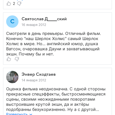
2
Святослав Д______ский
16 января 2012
Смотрели в день премьеры. Отличный фильм.
Конечно "наш Шерлок Холмс" самый Шерлок
Холмс в мире. Но... английский юмор, душка
Ватсон, очаровашка Дауни и захватывающий
экшн. Почему бы и нет.
Энвер Скодтаев
14 января 2012
Оценка фильма неоднозначна. С одной стороны
прекрасные спецэффекты, быстросменяющиеся
сцены, своими неожиданными поворотами
выстроившие крутой экшн, да и актёры
подобранны безукоризненно. Ну а с другой
стороны всё та же популярная болезнь
Развернуть