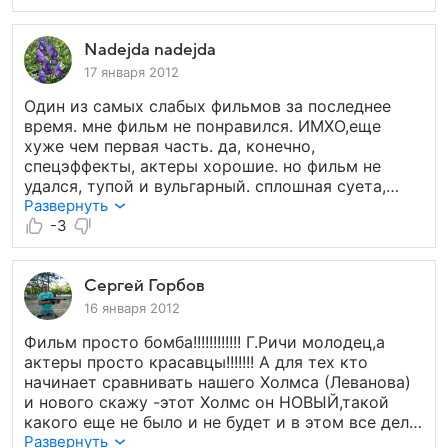
Nadejda nadejda
17 января 2012
Один из самых слабых фильмов за последнее
время. мне фильм не понравился. ИМХО,еще
хуже чем первая часть. да, конечно,
спецэффекты, актеры хорошие. но фильм не
удался, тупой и вульгарный. сплошная суета,
взрывы, драки, вобщем фильм нио чем, и уж тем
Развернуть
более не о ШХ! но денег они конечно срубят
-3
немало!
Сергей Горбов
16 января 2012
Фильм просто бомба!!!!!!!!!!!! Г.Ричи молодец,а
актеры просто красавцы!!!!!!! А для тех кто
начинает сравнивать нашего Холмса (Леванова)
и нового скажу -этот Холмс он НОВЫЙ,такой
какого еще не было и не будет и в этом все дело!
Всем советую посмотреть
Развернуть