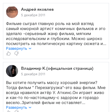
"лондонской" погодой в Столице и отметил, что
Москва с его последнего визита двадцатилетней
Андрей яковлев
давности, изменилась, преобразившись
магазинами, а люди стали более открытыми. О
5 декабря 2011
фильме, который, как полагается, встретили
Фильме сыграл главную роль на мой взгляд
аплодисментами. Новая история о серьезном с
самый юморной артист комичных фильмов и это
виду агенте, вернувшегося в строй после
зделало -серьезный жанр фильма, мягким
долгого отсутствия, наполнена шпионскими,
исследовательским и глубоким. Можно широко
знакомыми шаблонами, но как раз колоритность,
посмотреть на политическую картину сюжета и
неповторимость Аткинсона выделяет ее, делает
заметить приключения принесенные туда
Развернуть
запоминающейся. Это тот редкий случай, когда
Мистером Бином.
актеру достаточно быть просто в кадре и в
нужный момент достаточно моргнуть и уже
будет смешно. Если сравнивать самых известных
Владимир К.(офицальная страница)
шпионских агентов, то Инглиш, на мой взгляд,
5 декабря 2011
это золотая середина. Бонд - серьезен, Розовая
Пантера - сплошная катастрофа. А в данном
Вы хотите получить массу хорошей энергии?
случае получается, что и кровь настоящая, и
Тогда фильм " Перезагрузка"-это ваш фильм. Мне
комичных, нелепых ситуаций множество. Все
всегда нравился актёр У. Аткинс.Он играет живо
происходящее на экране - сплошные
и как-то по-настоящему-с задором и гораздо
внутришпионские, высокотехнологические
весело..Зрителей фильм не оставляет
разборки, что называется "пока обычный народ
равнодушными. Вы не будете сидеть на этом
Развернуть
спит, служба идет", приправленные добрым,