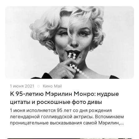
запечатлеть ее феномен. Вспоминаем,
1 июня 2021
Кино Mail
К 95-летию Мэрилин Монро: мудрые
цитаты и роскошные фото дивы
1 июня исполняется 95 лет со дня рождения
легендарной голливудской актрисы. Вспоминаем
проницательные высказывания самой Мэрилин,
забавные реплики ее героинь, а также любуемся
красивыми архивными кадрами