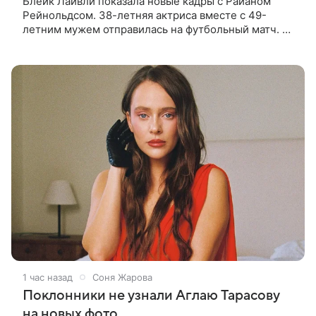
Блейк Лайвли показала новые кадры с Райаном
Рейнольдсом. 38-летняя актриса вместе с 49-
летним мужем отправилась на футбольный матч. На
стадионе супругов сопровождал фотограф Гай Арох,
который сделал серию
1 час назад
Соня Жарова
Поклонники не узнали Аглаю Тарасову
на новых фото