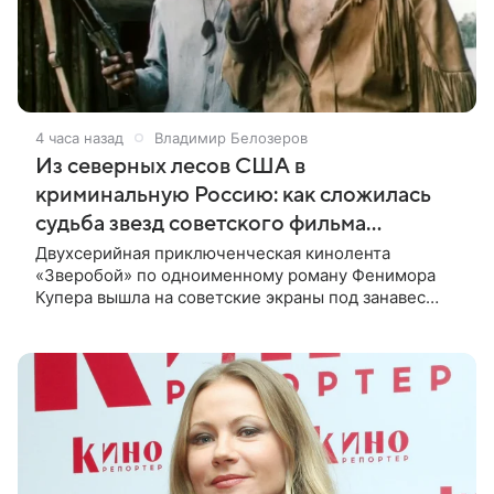
4 часа назад
Владимир Белозеров
Из северных лесов США в
криминальную Россию: как сложилась
судьба звезд советского фильма
«Зверобой»
Двухсерийная приключенческая кинолента
«Зверобой» по одноименному роману Фенимора
Купера вышла на советские экраны под занавес
существования СССР — в 1990 году. Фильм стал
дебютной режиссерской работой Андрея