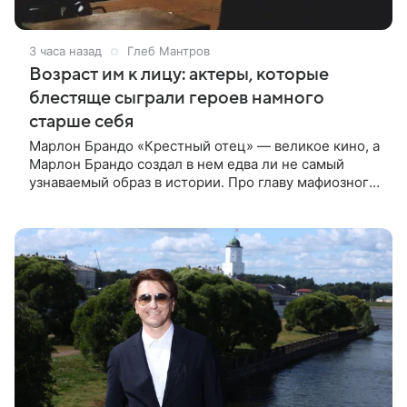
3 часа назад
Глеб Мантров
Возраст им к лицу: актеры, которые
блестяще сыграли героев намного
старше себя
Марлон Брандо «Крестный отец» — великое кино, а
Марлон Брандо создал в нем едва ли не самый
узнаваемый образ в истории. Про главу мафиозного
клана дона Вито Корлеоне знают даже те, кто не
смотрел картину