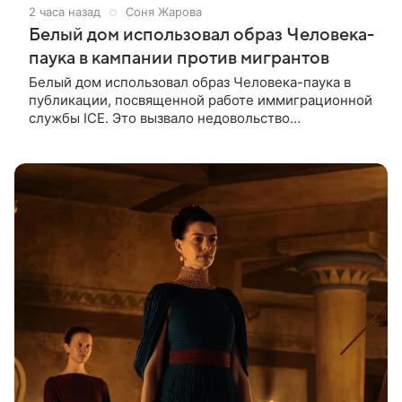
2 часа назад
Соня Жарова
Белый дом использовал образ Человека-
паука в кампании против мигрантов
Белый дом использовал образ Человека-паука в
публикации, посвященной работе иммиграционной
службы ICE. Это вызвало недовольство
поклонников Marvel — сообщает TMZ. На
изображении супергерой опутывает паутиной