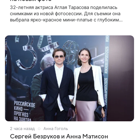
32-летняя актриса Аглая Тарасова поделилась
снимками из новой фотосессии. Для съемки она
выбрала ярко-красное мини-платье с глубоким
вырезом и открытыми плечами. Наряд украшен
объемной драпировкой на талии и
2 часа назад
Анна Гоголь
Сергей Безруков и Анна Матисон