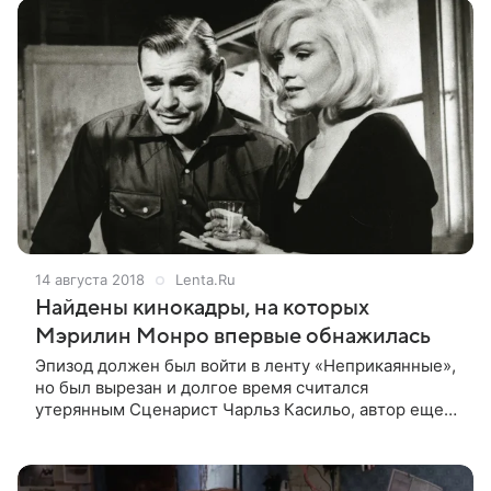
14 августа 2018
Lenta.Ru
Найдены кинокадры, на которых
Мэрилин Монро впервые обнажилась
Эпизод должен был войти в ленту «Неприкаянные»,
но был вырезан и долгое время считался
утерянным Сценарист Чарльз Касильо, автор еще
не опубликованной биографии певицы и актрисы
Мэрилин Монро, выяснил судьбу утерянной