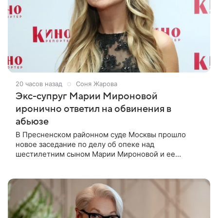
20 часов назад
Соня Жарова
Экс-супруг Марии Мироновой
иронично ответил на обвинения в
абьюзе
В Пресненском районном суде Москвы прошло
новое заседание по делу об опеке над
шестилетним сыном Марии Мироновой и ее
бывшего мужа Андрея Сороки, — сообщает Super.
Миронова на заседании не появилась. Адвокаты