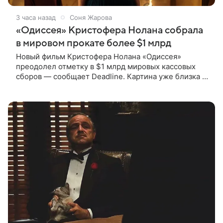
3 часа назад
Соня Жарова
«Одиссея» Кристофера Нолана собрала
в мировом прокате более $1 млрд
Новый фильм Кристофера Нолана «Одиссея»
преодолел отметку в $1 млрд мировых кассовых
сборов — сообщает Deadline. Картина уже близка к
тому, чтобы стать самым успешным фильмом в
карьере режиссера. Сейчас первое