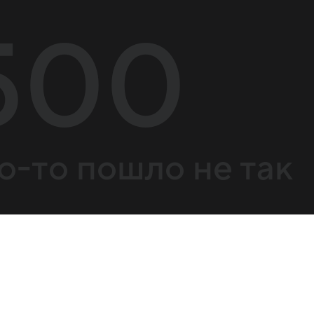
500
о-то пошло не так